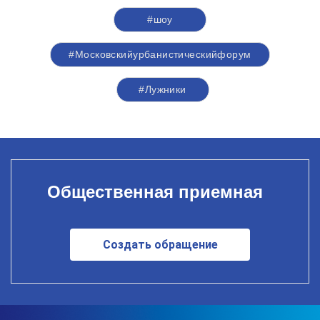
#шоу
#Московскийурбанистическийфорум
#Лужники
Общественная приемная
Создать обращение