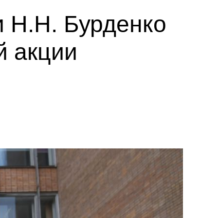
 Н.Н. Бурденко
й акции