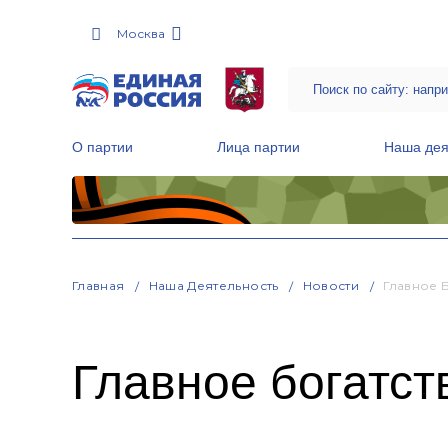
Москва
О партии
Лица партии
Наша дея
Местные общественные приемные Партии
Руководитель Региональной обще
Народная программа «Единой России»
Главная
Наша Деятельность
Новости
Главное 
Главное богатст