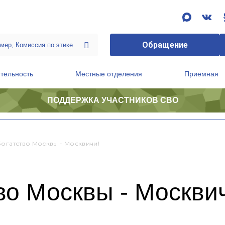
Обращение
тельность
Местные отделения
Приемная
ПОДДЕРЖКА УЧАСТНИКОВ СВО
ственной приемной Председателя Партии
Президиум регионального политического совета
Богатство Москвы - Москвичи!
во Москвы - Москви