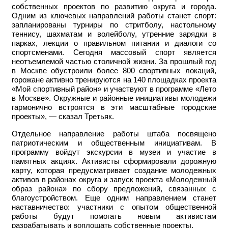
собственных проектов по развитию округа и города.
Одним из ключевых направлений работы станет спорт:
запланированы турниры по стритболу, настольному
теннису, шахматам и волейболу, утренние зарядки в
парках, лекции о правильном питании и диалоги со
спортсменами. Сегодня массовый спорт является
неотъемлемой частью столичной жизни. За прошлый год
в Москве обустроили более 800 спортивных локаций,
горожане активно тренируются на 140 площадках проекта
«Мой спортивный район» и участвуют в программе «Лето
в Москве». Окружные и районные инициативы молодежи
гармонично встроятся в эти масштабные городские
проекты», — сказал Третьяк.
Отдельное направление работы штаба посвящено
патриотическим и общественным инициативам. В
программу войдут экскурсии в музеи и участие в
памятных акциях. Активисты сформировали дорожную
карту, которая предусматривает создание молодежных
активов в районах округа и запуск проекта «Молодежный
образ района» по сбору предложений, связанных с
благоустройством. Еще одним направлением станет
наставничество: участники с опытом общественной
работы будут помогать новым активистам
разрабатывать и воплощать собственные проекты.