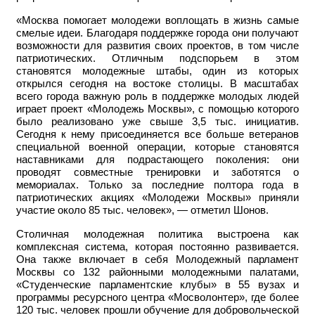
«Москва помогает молодежи воплощать в жизнь самые
смелые идеи. Благодаря поддержке города они получают
возможности для развития своих проектов, в том числе
патриотических. Отличным подспорьем в этом
становятся молодежные штабы, один из которых
открылся сегодня на востоке столицы. В масштабах
всего города важную роль в поддержке молодых людей
играет проект «Молодежь Москвы», с помощью которого
было реализовано уже свыше 3,5 тыс. инициатив.
Сегодня к нему присоединяется все больше ветеранов
специальной военной операции, которые становятся
наставниками для подрастающего поколения: они
проводят совместные тренировки и заботятся о
мемориалах. Только за последние полтора года в
патриотических акциях «Молодежи Москвы» приняли
участие около 85 тыс. человек», — отметил Шонов.
Столичная молодежная политика выстроена как
комплексная система, которая постоянно развивается.
Она также включает в себя Молодежный парламент
Москвы со 132 районными молодежными палатами,
«Студенческие парламентские клубы» в 55 вузах и
программы ресурсного центра «Мосволонтер», где более
120 тыс. человек прошли обучение для добровольческой