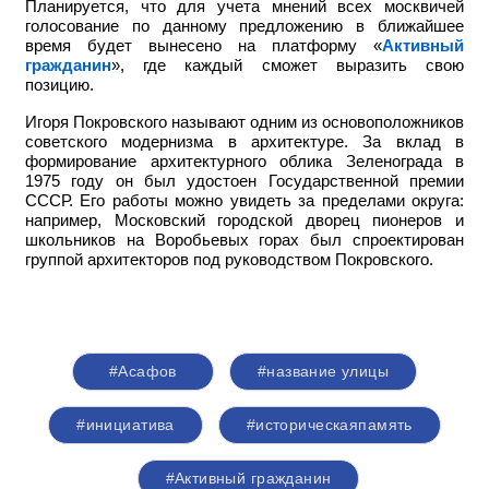
Планируется, что для учета мнений всех москвичей
голосование по данному предложению в ближайшее
время будет вынесено на платформу «
Активный
гражданин
», где каждый сможет выразить свою
позицию.
Игоря Покровского называют одним из основоположников
советского модернизма в архитектуре. За вклад в
формирование архитектурного облика Зеленограда в
1975 году он был удостоен Государственной премии
СССР. Его работы можно увидеть за пределами округа:
например,
Московский городской дворец пионеров и
школьников на Воробьевых горах был спроектирован
группой архитекторов под руководством Покровского.
#Асафов
#название улицы
#инициатива
#историческаяпамять
#Активный гражданин