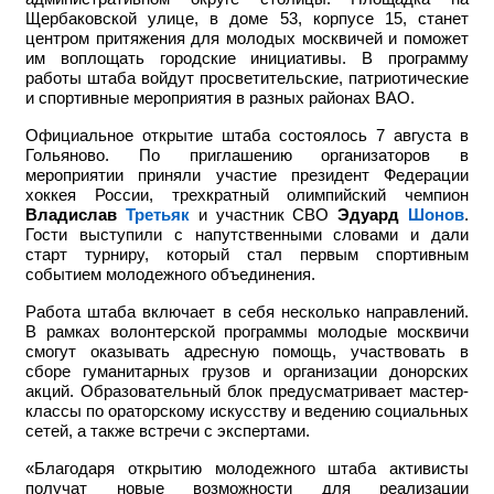
Щербаковской улице, в доме 53, корпусе 15, станет
центром притяжения для молодых москвичей и поможет
им воплощать городские инициативы. В программу
работы штаба войдут просветительские, патриотические
и спортивные мероприятия в разных районах ВАО.
Официальное открытие штаба состоялось 7 августа в
Гольяново. По приглашению организаторов в
мероприятии приняли участие
президент Федерации
хоккея России, трехкратный олимпийский чемпион
Владислав
Третьяк
и участник СВО
Эдуард
Шонов
.
Гости выступили с напутственными словами и дали
старт турниру, который стал первым спортивным
событием молодежного объединения.
Работа штаба включает в себя несколько направлений.
В рамках волонтерской программы молодые москвичи
смогут оказывать адресную помощь, участвовать в
сборе гуманитарных грузов и организации донорских
акций. Образовательный блок предусматривает мастер-
классы по ораторскому искусству и ведению социальных
сетей, а также встречи с экспертами.
«Благодаря открытию молодежного штаба активисты
получат новые возможности для реализации