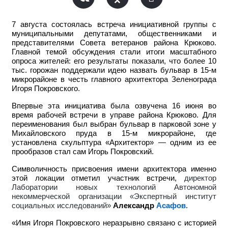
7 августа состоялась встреча инициативной группы с
муниципальными депутатами, общественниками и
представителями Совета ветеранов района Крюково.
Главной темой обсуждения стали итоги масштабного
опроса жителей: его результаты показали, что более 10
тыс. горожан поддержали идею назвать бульвар в 15-м
микрорайоне в честь главного архитектора Зеленограда
Игоря Покровского.
Впервые эта инициатива была озвучена 16 июня во
время рабочей встречи в управе района Крюково. Для
переименования был выбран бульвар в парковой зоне у
Михайловского пруда в 15-м микрорайоне, где
установлена скульптура «Архитектор» — одним из ее
прообразов стал сам Игорь Покровский.
Символичность присвоения имени архитектора именно
этой локации отметил участник встречи,
директор
Лаборатории новых технологий Автономной
некоммерческой организации «Экспертный институт
социальных исследований»
Александр
Асафов
.
«Имя Игоря Покровского неразрывно связано с историей