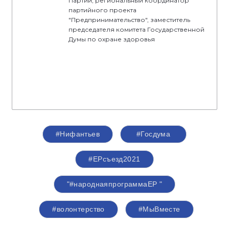
Партии, региональный координатор
партийного проекта
"Предпринимательство", заместитель
председателя комитета Государственной
Думы по охране здоровья
#Нифантьев
#Госдума
#ЕРсъезд2021
"#народнаяпрограммаЕР "
#волонтерство
#МыВместе