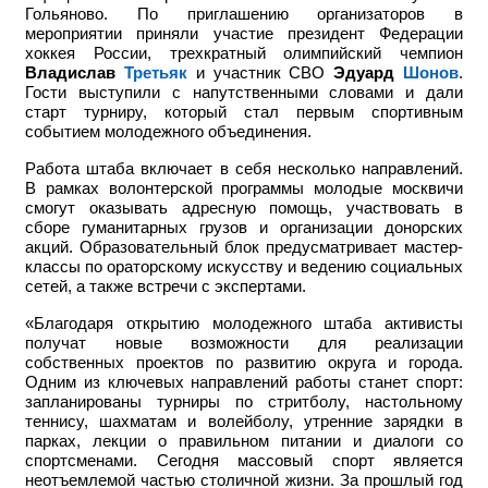
Гольяново. По приглашению организаторов в
мероприятии приняли участие
президент Федерации
хоккея России, трехкратный олимпийский чемпион
Владислав
Третьяк
и участник СВО
Эдуард
Шонов
.
Гости выступили с напутственными словами и дали
старт турниру, который стал первым спортивным
событием молодежного объединения.
Работа штаба включает в себя несколько направлений.
В рамках волонтерской программы молодые москвичи
смогут оказывать адресную помощь, участвовать в
сборе гуманитарных грузов и организации донорских
акций. Образовательный блок предусматривает мастер-
классы по ораторскому искусству и ведению социальных
сетей, а также встречи с экспертами.
«Благодаря открытию молодежного штаба активисты
получат новые возможности для реализации
собственных проектов по развитию округа и города.
Одним из ключевых направлений работы станет спорт:
запланированы турниры по стритболу, настольному
теннису, шахматам и волейболу, утренние зарядки в
парках, лекции о правильном питании и диалоги со
спортсменами. Сегодня массовый спорт является
неотъемлемой частью столичной жизни. За прошлый год