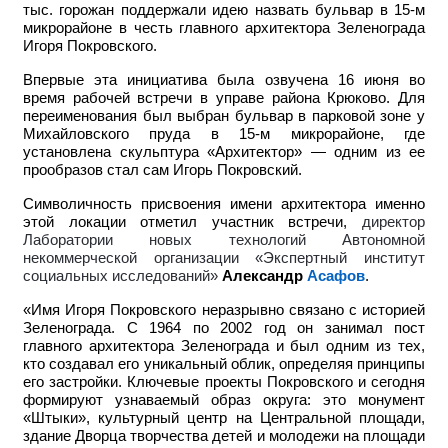
тыс. горожан поддержали идею назвать бульвар в 15-м
микрорайоне в честь главного архитектора Зеленограда
Игоря Покровского.
Впервые эта инициатива была озвучена 16 июня во
время рабочей встречи в управе района Крюково. Для
переименования был выбран бульвар в парковой зоне у
Михайловского пруда в 15-м микрорайоне, где
установлена скульптура «Архитектор» — одним из ее
прообразов стал сам Игорь Покровский.
Символичность присвоения имени архитектора именно
этой локации отметил участник встречи,
директор
Лаборатории новых технологий Автономной
некоммерческой организации «Экспертный институт
социальных исследований»
Александр
Асафов
.
«Имя Игоря Покровского неразрывно связано с историей
Зеленограда. С 1964 по 2002 год он занимал пост
главного архитектора Зеленограда и был одним из тех,
кто создавал его уникальный облик, определяя принципы
его застройки. Ключевые проекты Покровского и сегодня
формируют узнаваемый образ округа: это монумент
«Штыки», культурный центр на Центральной площади,
здание Дворца творчества детей и молодежи на площади