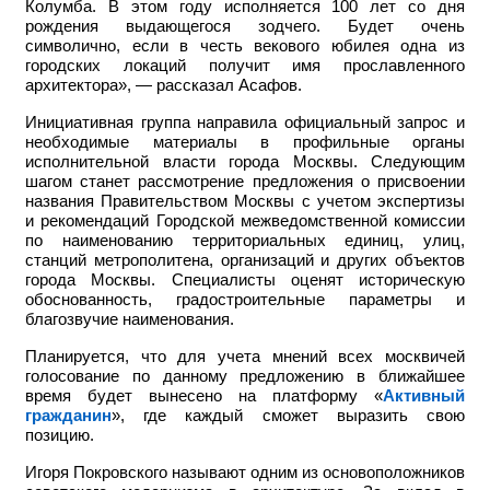
Колумба. В этом году исполняется 100 лет со дня
рождения выдающегося зодчего. Будет очень
символично, если в честь векового юбилея одна из
городских локаций получит имя прославленного
архитектора», — рассказал Асафов.
Инициативная группа направила официальный запрос и
необходимые материалы в профильные органы
исполнительной власти города Москвы. Следующим
шагом станет рассмотрение предложения о присвоении
названия Правительством Москвы с учетом экспертизы
и рекомендаций Городской межведомственной комиссии
по наименованию территориальных единиц, улиц,
станций метрополитена, организаций и других объектов
города Москвы. Специалисты оценят историческую
обоснованность, градостроительные параметры и
благозвучие наименования.
Планируется, что для учета мнений всех москвичей
голосование по данному предложению в ближайшее
время будет вынесено на платформу «
Активный
гражданин
», где каждый сможет выразить свою
позицию.
Игоря Покровского называют одним из основоположников