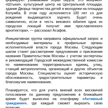
формируют узнаваемый образ округа: это монумент
«Штыки», культурный центр на Центральной площади,
здание Дворца творчества детей и молодежи на площади
Колумба. В этом году исполняется 100 лет со дня
рождения выдающегося зодчего. Будет очень
символично, если в честь векового юбилея одна из
городских локаций получит имя прославленного
архитектора», — рассказал Асафов.
Инициативная группа направила официальный запрос и
необходимые материалы в профильные органы
исполнительной власти города Москвы. Следующим
шагом станет рассмотрение предложения о присвоении
названия Правительством Москвы с учетом экспертизы
и рекомендаций Городской межведомственной комиссии
по наименованию территориальных единиц, улиц,
станций метрополитена, организаций и других объектов
города Москвы. Специалисты оценят историческую
обоснованность, градостроительные параметры и
благозвучие наименования.
Планируется, что для учета мнений всех москвичей
голосование по данному предложению в ближайшее
время будет вынесено на платформу «
Активный
гражданин
», где каждый сможет выразить свою
позицию.