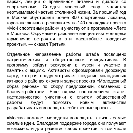
парках, лекции о правильном питании и диалоги со
спортсменами. Сегодня массовый спорт является
неотъемлемой частью столичной жизни. За прошлый год
в Москве обустроили более 800 спортивных локаций,
горожане активно тренируются на 140 площадках проекта
«Мой спортивный район» и участвуют в программе «Лето
в Москве». Окружные и районные инициативы молодежи
гармонично встроятся в эти масштабные городские
проекты», — сказал Третьяк.
Отдельное направление работы штаба посвящено
патриотическим и общественным инициативам. В
программу войдут экскурсии в музеи и участие в
памятных акциях. Активисты сформировали дорожную
карту, которая предусматривает создание молодежных
активов в районах округа и запуск проекта «Молодежный
образ района» по сбору предложений, связанных с
благоустройством. Еще одним направлением станет
наставничество: участники с опытом общественной
работы будут помогать новым активистам
разрабатывать и воплощать собственные проекты.
«Москва помогает молодежи воплощать в жизнь самые
смелые идеи. Благодаря поддержке города они получают
возможности для развития своих проектов, в том числе