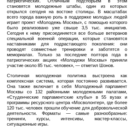
патриотических. Отличным подспорьем в этом
становятся молодежные штабы, один из которых
открылся сегодня на востоке столицы. В масштабах
всего города важную роль в поддержке молодых людей
играет проект «Молодежь Москвы», с помощью которого
было реализовано уже свыше 3,5 тыс. инициатив.
Сегодня к нему присоединяется все больше ветеранов
специальной военной операции, которые становятся
наставниками для подрастающего поколения: они
проводят совместные тренировки и заботятся о
мемориалах. Только за последние полтора года в
патриотических акциях «Молодежи Москвы» приняли
участие около 85 тыс. человек», — отметил Шонов.
Столичная молодежная политика выстроена как
комплексная система, которая постоянно развивается.
Она также включает в себя Молодежный парламент
Москвы со 132 районными молодежными палатами,
«Студенческие парламентские клубы» в 55 вузах и
программы ресурсного центра «Мосволонтер», где более
120 тыс. человек прошли обучение для добровольческой
деятельности. Форматы — самые разнообразные:
тренинги, курсы, интенсивы, мастер-классы,
ситуационные игры.