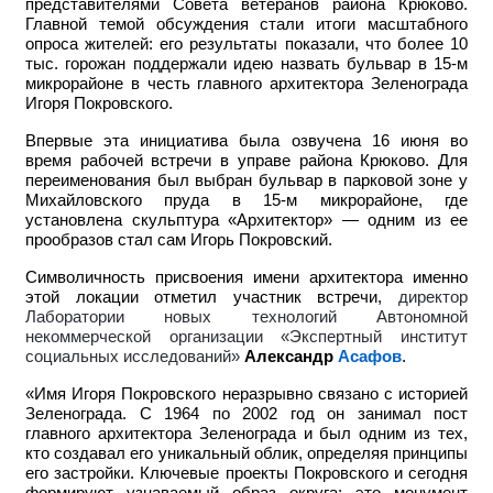
представителями Совета ветеранов района Крюково.
Главной темой обсуждения стали итоги масштабного
опроса жителей: его результаты показали, что более 10
тыс. горожан поддержали идею назвать бульвар в 15-м
микрорайоне в честь главного архитектора Зеленограда
Игоря Покровского.
Впервые эта инициатива была озвучена 16 июня во
время рабочей встречи в управе района Крюково. Для
переименования был выбран бульвар в парковой зоне у
Михайловского пруда в 15-м микрорайоне, где
установлена скульптура «Архитектор» — одним из ее
прообразов стал сам Игорь Покровский.
Символичность присвоения имени архитектора именно
этой локации отметил участник встречи,
директор
Лаборатории новых технологий Автономной
некоммерческой организации «Экспертный институт
социальных исследований»
Александр
Асафов
.
«Имя Игоря Покровского неразрывно связано с историей
Зеленограда. С 1964 по 2002 год он занимал пост
главного архитектора Зеленограда и был одним из тех,
кто создавал его уникальный облик, определяя принципы
его застройки. Ключевые проекты Покровского и сегодня