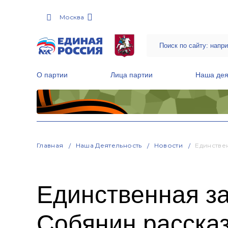
Москва
О партии
Лица партии
Наша дея
Местные общественные приемные Партии
Руководитель Региональной обще
Народная программа «Единой России»
Главная
Наша Деятельность
Новости
Единстве
Единственная з
Собянин рассказ