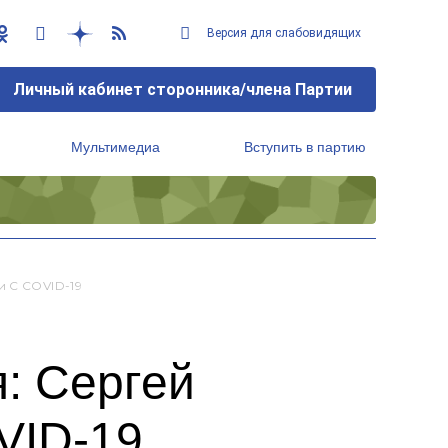
Версия для слабовидящих
Личный кабинет сторонника/члена Партии
Мультимедиа
Вступить в партию
Региональный исполнительный комитет
и С COVID-19
: Сергей
VID-19