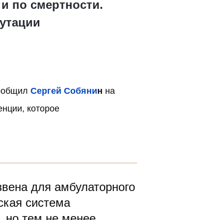
и по смертности.
утации
сообщил
Сергей Собяни
н
на
нции, которое
звена для амбулаторного
ская система
 но тем не менее