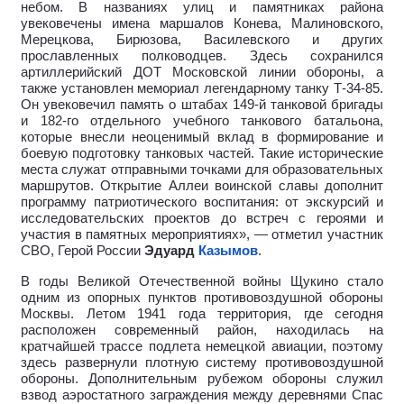
небом. В названиях улиц и памятниках района
увековечены имена маршалов Конева, Малиновского,
Мерецкова, Бирюзова, Василевского и других
прославленных полководцев. Здесь сохранился
артиллерийский ДОТ Московской линии обороны, а
также установлен мемориал легендарному танку Т-34-85.
Он увековечил память о штабах 149-й танковой бригады
и 182-го отдельного учебного танкового батальона,
которые внесли неоценимый вклад в формирование и
боевую подготовку танковых частей. Такие исторические
места служат отправными точками для образовательных
маршрутов. Открытие Аллеи воинской славы дополнит
программу патриотического воспитания: от экскурсий и
исследовательских проектов до встреч с героями и
участия в памятных мероприятиях», — отметил участник
СВО, Герой России
Эдуард
Казымов
.
В годы Великой Отечественной войны Щукино стало
одним из опорных пунктов противовоздушной обороны
Москвы. Летом 1941 года территория, где сегодня
расположен современный район, находилась на
кратчайшей трассе подлета немецкой авиации, поэтому
здесь развернули плотную систему противовоздушной
обороны. Дополнительным рубежом обороны служил
взвод аэростатного заграждения между деревнями Спас