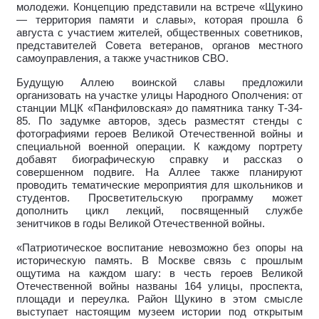
молодежи. Концепцию представили на встрече «Щукино
— территория памяти и славы», которая прошла 6
августа с участием жителей, общественных советников,
представителей Совета ветеранов, органов местного
самоуправления, а также участников СВО.
Будущую Аллею воинской славы предложили
организовать на участке улицы Народного Ополчения: от
станции МЦК «Панфиловская» до памятника танку Т-34-
85. По задумке авторов, здесь разместят стенды с
фотографиями героев Великой Отечественной войны и
специальной военной операции. К каждому портрету
добавят биографическую справку и рассказ о
совершенном подвиге. На Аллее также планируют
проводить тематические мероприятия для школьников и
студентов. Просветительскую программу может
дополнить цикл лекций, посвященный службе
зенитчиков в годы Великой Отечественной войны.
«Патриотическое воспитание невозможно без опоры на
историческую память. В Москве связь с прошлым
ощутима на каждом шагу: в честь героев Великой
Отечественной войны названы 164 улицы, проспекта,
площади и переулка. Район Щукино в этом смысле
выступает настоящим музеем истории под открытым