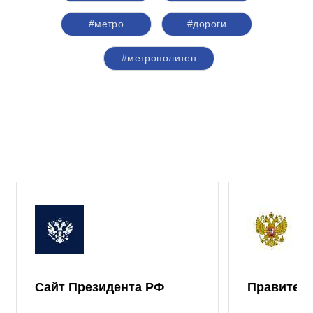
#метро
#дороги
#метрополитен
Сайт Президента РФ
Правител