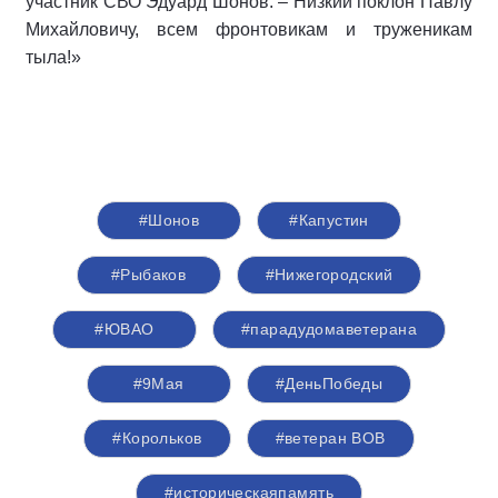
участник СВО Эдуард Шонов. – Низкий поклон Павлу
Михайловичу, всем фронтовикам и труженикам
тыла!»
#Шонов
#Капустин
#Рыбаков
#Нижегородский
#ЮВАО
#парадудомаветерана
#9Мая
#ДеньПобеды
#Корольков
#ветеран ВОВ
#историческаяпамять