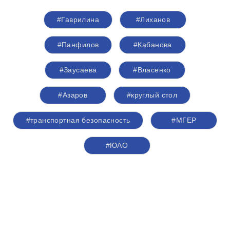
#Гаврилина
#Лиханов
#Панфилов
#Кабанова
#Заусаева
#Власенко
#Азаров
#круглый стол
#транспортная безопасность
#‎МГЕР‬
#ЮАО