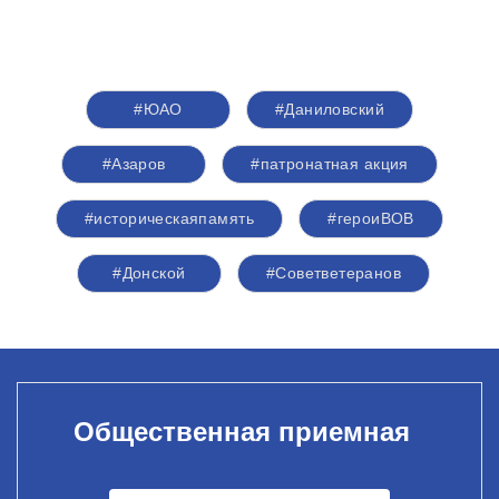
#ЮАО
#Даниловский
#Азаров
#патронатная акция
#историческаяпамять
#героиВОВ
#Донской
#Советветеранов
Общественная приемная