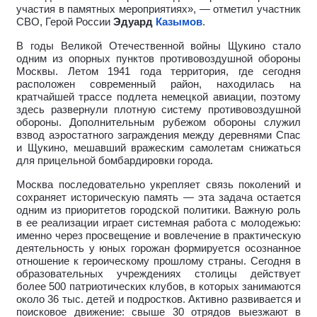
участия в памятных мероприятиях», — отметил участник
СВО, Герой России
Эдуард
Казымов
.
В годы Великой Отечественной войны Щукино стало
одним из опорных пунктов противовоздушной обороны
Москвы. Летом 1941 года территория, где сегодня
расположен современный район, находилась на
кратчайшей трассе подлета немецкой авиации, поэтому
здесь развернули плотную систему противовоздушной
обороны. Дополнительным рубежом обороны служил
взвод аэростатного заграждения между деревнями Спас
и Щукино, мешавший вражеским самолетам снижаться
для прицельной бомбардировки города.
Москва последовательно укрепляет связь поколений и
сохраняет историческую память — эта задача остается
одним из приоритетов городской политики. Важную роль
в ее реализации играет системная работа с молодежью:
именно через просвещение и вовлечение в практическую
деятельность у юных горожан формируется осознанное
отношение к героическому прошлому страны. Сегодня в
образовательных учреждениях столицы действует
более 500 патриотических клубов, в которых занимаются
около 36 тыс. детей и подростков. Активно развивается и
поисковое движение: свыше 30 отрядов выезжают в