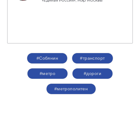
«Единая Россия», Мэр Москвы
#Собянин
#транспорт
#метро
#дороги
#метрополитен