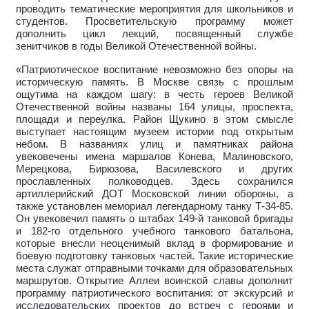
проводить тематические мероприятия для школьников и
студентов. Просветительскую программу может
дополнить цикл лекций, посвященный службе
зенитчиков в годы Великой Отечественной войны.
«Патриотическое воспитание невозможно без опоры на
историческую память. В Москве связь с прошлым
ощутима на каждом шагу: в честь героев Великой
Отечественной войны названы 164 улицы, проспекта,
площади и переулка. Район Щукино в этом смысле
выступает настоящим музеем истории под открытым
небом. В названиях улиц и памятниках района
увековечены имена маршалов Конева, Малиновского,
Мерецкова, Бирюзова, Василевского и других
прославленных полководцев. Здесь сохранился
артиллерийский ДОТ Московской линии обороны, а
также установлен мемориал легендарному танку Т-34-85.
Он увековечил память о штабах 149-й танковой бригады
и 182-го отдельного учебного танкового батальона,
которые внесли неоценимый вклад в формирование и
боевую подготовку танковых частей. Такие исторические
места служат отправными точками для образовательных
маршрутов. Открытие Аллеи воинской славы дополнит
программу патриотического воспитания: от экскурсий и
исследовательских проектов до встреч с героями и