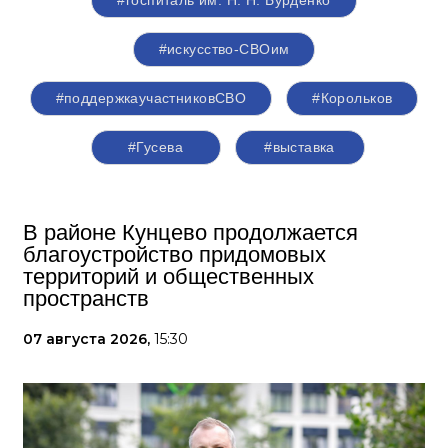
#госпиталь им. Н. Н. Бурденко
#искусство-СВОим
#поддержкаучастниковСВО
#Корольков
#Гусева
#выставка
В районе Кунцево продолжается
благоустройство придомовых
территорий и общественных
пространств
07 августа 2026,
15:30