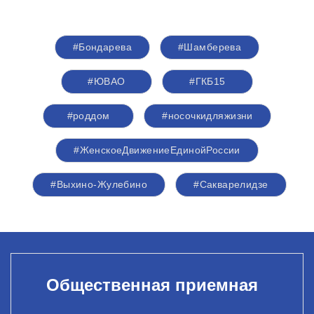
#Бондарева
#Шамберева
#ЮВАО
#ГКБ15
#роддом
#носочкидляжизни
#ЖенскоеДвижениеЕдинойРоссии
#Выхино-Жулебино
#Сакварелидзе
Общественная приемная