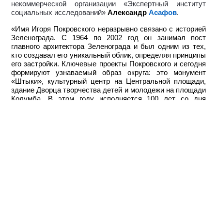
некоммерческой организации «Экспертный институт
социальных исследований»
Александр
Асафов
.
«Имя Игоря Покровского неразрывно связано с историей
Зеленограда. С 1964 по 2002 год он занимал пост
главного архитектора Зеленограда и был одним из тех,
кто создавал его уникальный облик, определяя принципы
его застройки. Ключевые проекты Покровского и сегодня
формируют узнаваемый образ округа: это монумент
«Штыки», культурный центр на Центральной площади,
здание Дворца творчества детей и молодежи на площади
Колумба. В этом году исполняется 100 лет со дня
рождения выдающегося зодчего. Будет очень
символично, если в честь векового юбилея одна из
городских локаций получит имя прославленного
архитектора», — рассказал Асафов.
Инициативная группа направила официальный запрос и
необходимые материалы в профильные органы
исполнительной власти города Москвы. Следующим
шагом станет рассмотрение предложения о присвоении
названия Правительством Москвы с учетом экспертизы
и рекомендаций Городской межведомственной комиссии
по наименованию территориальных единиц, улиц,
станций метрополитена, организаций и других объектов