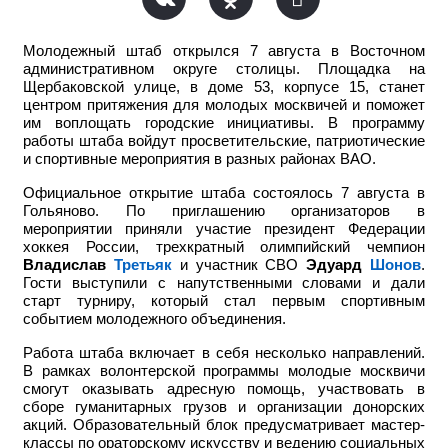
Молодежный штаб открылся 7 августа в Восточном
административном округе столицы. Площадка на
Щербаковской улице, в доме 53, корпусе 15, станет
центром притяжения для молодых москвичей и поможет
им воплощать городские инициативы. В программу
работы штаба войдут просветительские, патриотические
и спортивные мероприятия в разных районах ВАО.
Официальное открытие штаба состоялось 7 августа в
Гольяново. По приглашению организаторов в
мероприятии приняли участие
президент Федерации
хоккея России, трехкратный олимпийский чемпион
Владислав
Третьяк
и участник СВО
Эдуард
Шонов
.
Гости выступили с напутственными словами и дали
старт турниру, который стал первым спортивным
событием молодежного объединения.
Работа штаба включает в себя несколько направлений.
В рамках волонтерской программы молодые москвичи
смогут оказывать адресную помощь, участвовать в
сборе гуманитарных грузов и организации донорских
акций. Образовательный блок предусматривает мастер-
классы по ораторскому искусству и ведению социальных