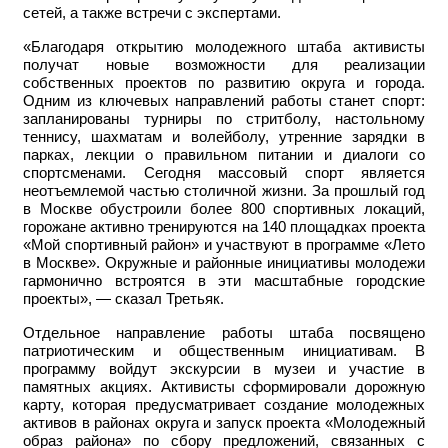
сетей, а также встречи с экспертами.
«Благодаря открытию молодежного штаба активисты
получат новые возможности для реализации
собственных проектов по развитию округа и города.
Одним из ключевых направлений работы станет спорт:
запланированы турниры по стритболу, настольному
теннису, шахматам и волейболу, утренние зарядки в
парках, лекции о правильном питании и диалоги со
спортсменами. Сегодня массовый спорт является
неотъемлемой частью столичной жизни. За прошлый год
в Москве обустроили более 800 спортивных локаций,
горожане активно тренируются на 140 площадках проекта
«Мой спортивный район» и участвуют в программе «Лето
в Москве». Окружные и районные инициативы молодежи
гармонично встроятся в эти масштабные городские
проекты», — сказал Третьяк.
Отдельное направление работы штаба посвящено
патриотическим и общественным инициативам. В
программу войдут экскурсии в музеи и участие в
памятных акциях. Активисты сформировали дорожную
карту, которая предусматривает создание молодежных
активов в районах округа и запуск проекта «Молодежный
образ района» по сбору предложений, связанных с