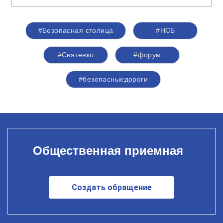
#Безопасная столица
#НСБ
#Святенко
#форум
#безопасныедороги
Общественная приемная
Создать обращение