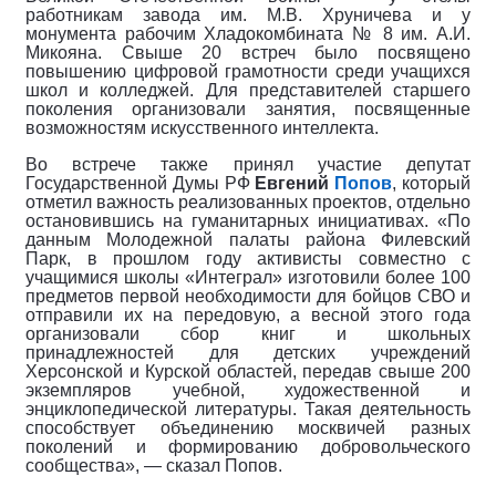
работникам завода им. М.В. Хруничева и у
монумента рабочим Хладокомбината № 8 им. А.И.
Микояна. Свыше 20 встреч было посвящено
повышению цифровой грамотности среди учащихся
школ и колледжей. Для представителей старшего
поколения организовали занятия, посвященные
возможностям искусственного интеллекта.
Во встрече также принял участие депутат
Государственной Думы РФ
Евгений
Попов
, который
отметил важность реализованных проектов, отдельно
остановившись на гуманитарных инициативах. «По
данным Молодежной палаты района Филевский
Парк, в прошлом году активисты совместно с
учащимися школы «Интеграл» изготовили более 100
предметов первой необходимости для бойцов СВО и
отправили их на передовую, а весной этого года
организовали сбор книг и школьных
принадлежностей для детских учреждений
Херсонской и Курской областей, передав свыше 200
экземпляров учебной, художественной и
энциклопедической литературы. Такая деятельность
способствует объединению москвичей разных
поколений и формированию добровольческого
сообщества», — сказал Попов.