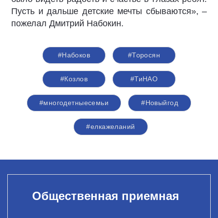
Пусть и дальше детские мечты сбываются», –
пожелал Дмитрий Набокин.
#Набоков
#Торосян
#Козлов
#ТиНАО
#многодетныесемьи
#Новыйгод
#елкажеланий
Общественная приемная