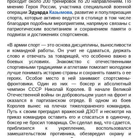
проходит около 200 тренировок по 20 направлениям. По
мнению Героя России, участника специальной военной
операции
Эдуарда
Казымова
, развитие и популяризация
спорта, которые активно ведутся в столице в том числе
благодаря подобным мероприятиям, напрямую связаны с
патриотическим воспитанием и сохранением памяти о
подвигах и достижениях спортсменов.
«В армии спорт — это основа дисциплины, выносливости
и командной работы. Он учит не сдаваться, держать
слово и отвечать за товарищей, что особенно важно в
боевых условиях. Знакомство с отечественными
спортивными традициями и атлетами помогает молодежи
лучше понимать историю страны и сохранять память о ее
героях. Особое место в ней занимают спортсмены-
фронтовики. Один из них — боксер и абсолютный
чемпион СССР Николай Королев. В начале Великой
Отечественной войны он добровольцем ушел на фронт и
оказался в партизанском отряде. В одном из боев
Королев вынес на плечах тяжелораненого командира.
Путь к своим преградил вражеский ДЗОТ и несмотря на
приказ командира оставить его и спасаться в одиночку,
боксер не бросил товарища. Он сделал вид, что сдается,
приблизился к укреплению, воспользовался
замешательством противника, обезвредил охрану и