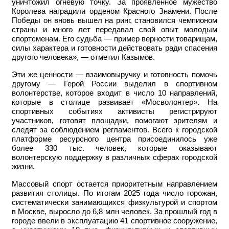
уничтожил огневую точку. За проявленное мужество
Королева наградили орденом Красного Знамени. После
Победы он вновь вышел на ринг, становился чемпионом
страны и много лет передавал свой опыт молодым
спортсменам. Его судьба — пример верности товарищам,
силы характера и готовности действовать ради спасения
другого человека», — отметил Казымов.
Эти же ценности — взаимовыручку и готовность помочь
другому — Герой России выделил в спортивном
волонтерстве, которое входит в число 10 направлений,
которые в столице развивает «Мосволонтер». На
спортивных событиях активисты регистрируют
участников, готовят площадки, помогают зрителям и
следят за соблюдением регламентов. Всего к городской
платформе ресурсного центра присоединилось уже
более 330 тыс. человек, которые оказывают
волонтерскую поддержку в различных сферах городской
жизни.
Массовый спорт остается приоритетным направлением
развития столицы. По итогам 2025 года число горожан,
систематически занимающихся физкультурой и спортом
в Москве, выросло до 6,8 млн человек. За прошлый год в
городе ввели в эксплуатацию 41 спортивное сооружение,