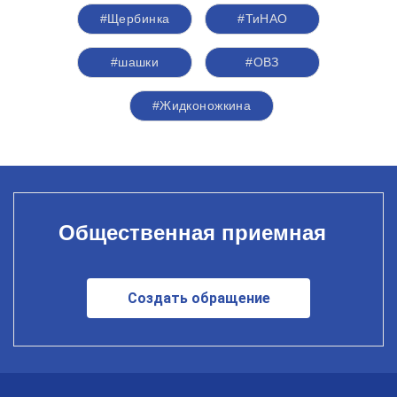
#Щербинка
#ТиНАО
#шашки
#ОВЗ
#Жидконожкина
Общественная приемная
Создать обращение