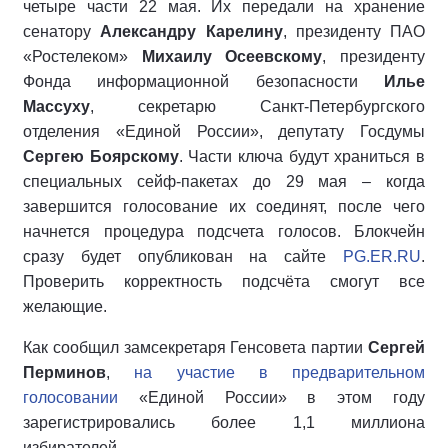
четыре части 22 мая. Их передали на хранение
сенатору
Александру Карелину
, президенту ПАО
«Ростелеком»
Михаилу Осеевскому
, президенту
Фонда информационной безопасности
Илье
Массуху
, секретарю Санкт-Петербургского
отделения «Единой России», депутату Госдумы
Сергею Боярскому
. Части ключа будут храниться в
специальных сейф-пакетах до 29 мая – когда
завершится голосование их соединят, после чего
начнется процедура подсчета голосов. Блокчейн
сразу будет опубликован на сайте
PG.ER.RU
.
Проверить корректность подсчёта смогут все
желающие.
Как сообщил замсекретаря Генсовета партии
Сергей
Перминов
,
на участие в предварительном
голосовании
«Единой России» в этом году
зарегистрировались более 1,1 миллиона
избирателей.