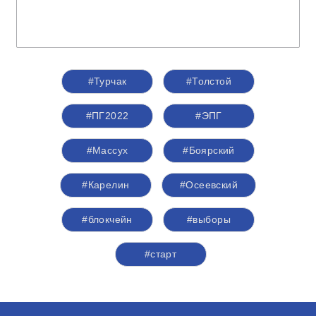
#Турчак
#Толстой
#ПГ2022
#ЭПГ
#Массух
#Боярский
#Карелин
#Осеевский
#блокчейн
#выборы
#старт