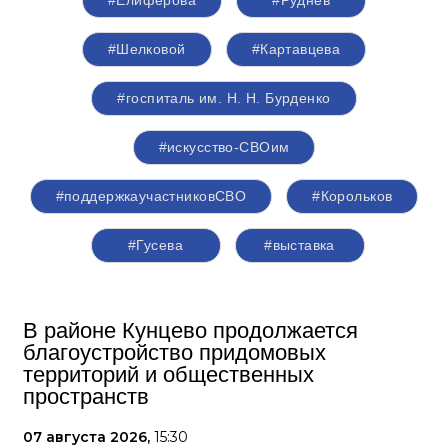
#Шелковой
#Картавцева
#госпиталь им. Н. Н. Бурденко
#искусство-СВОим
#поддержкаучастниковСВО
#Корольков
#Гусева
#выставка
В районе Кунцево продолжается
благоустройство придомовых
территорий и общественных
пространств
07 августа 2026,
15:30