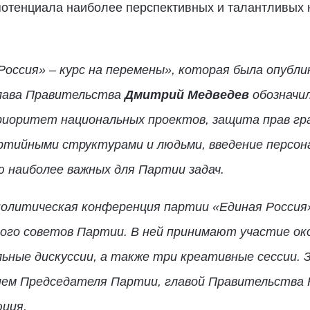
потенциала наиболее перспективных и талантливых 
оссия» – курс на перемены», которая была опубли
глава Правительства
Дмитрий Медведев
обозначил
риоритет национальных проектов, защита прав гра
ртийными структурами и людьми, введение персо
ю наиболее важных для Партии задач.
политическая конференция партии «Единая Россия
ого советов Партии. В ней принимают участие око
льные дискуссии, а также три креативные сессии.
ием Председателя Партии, главой Правительства
юция.