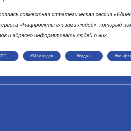
тоялась совместная стратегическая сессия «Едино
и сервиса «Нацпроекты глазами людей», который 
тов и адресно информировать людей о них.
СГС
#Медведев
#кадры
#конфе