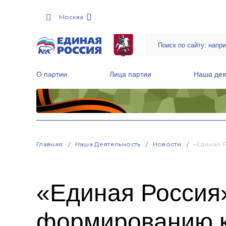
Москва
О партии
Лица партии
Наша дея
Местные общественные приемные Партии
Руководитель Региональной обще
Народная программа «Единой России»
Главная
Наша Деятельность
Новости
«Единая 
«Единая Россия»
формированию к