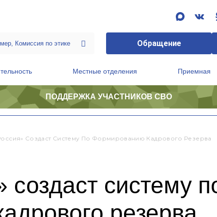
Обращение
тельность
Местные отделения
Приемная
ПОДДЕРЖКА УЧАСТНИКОВ СВО
ственной приемной Председателя Партии
Президиум регионального политического совета
Россия» Создаст Систему По Формированию Кадрового Резерва
 создаст систему п
адрового резерва