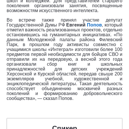
школ и колледжей. Для представителей старшего
поколения организовали занятия, посвященные
возможностям искусственного интеллекта.
Во встрече также принял участие депутат
Государственной Думы РФ
Евгений
Попов
, который
отметил важность реализованных проектов, отдельно
остановившись на гуманитарных инициативах. «По
данным Молодежной палаты района Филевский
Парк, в прошлом году активисты совместно с
учащимися школы «Интеграл» изготовили более 100
предметов первой необходимости для бойцов СВО и
отправили их на передовую, а весной этого года
организовали сбор книг и школьных
принадлежностей для детских учреждений
Херсонской и Курской областей, передав свыше 200
экземпляров учебной, художественной и
энциклопедической литературы. Такая деятельность
способствует объединению москвичей разных
поколений и формированию добровольческого
сообщества», — сказал Попов.
Спикер