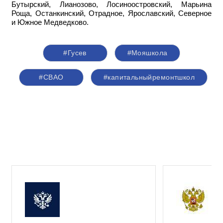
Бутырский, Лианозово, Лосиноостровский, Марьина
Роща, Останкинский, Отрадное, Ярославский, Северное
и Южное Медведково.
#Гусев
#Мояшкола
#СВАО
#капитальныйремонтшкол