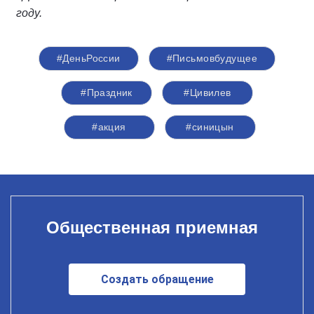
году.
#ДеньРоссии
#Письмовбудущее
#Праздник
#Цивилев
#акция
#синицын
Общественная приемная
Создать обращение