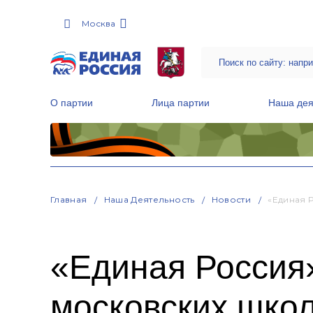
Москва
О партии
Лица партии
Наша дея
Местные общественные приемные Партии
Руководитель Региональной обще
Народная программа «Единой России»
Главная
Наша Деятельность
Новости
«Единая 
«Единая Россия»
московских шко