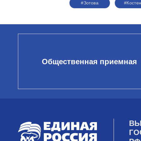
#Зотова
#Косте
Общественная приемная
ВЫ
ГО