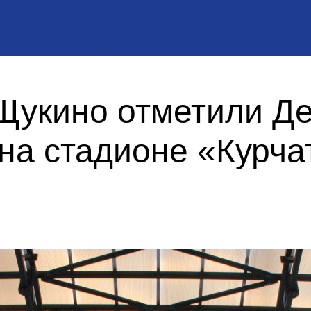
Щукино отметили Д
на стадионе «Курча