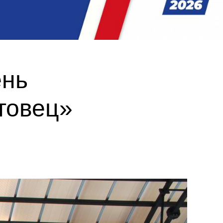
ень
товец»