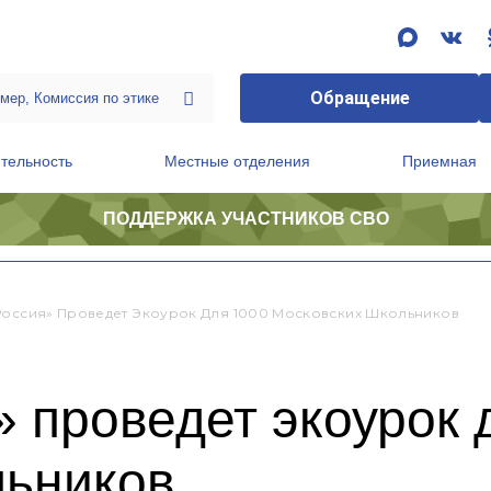
Обращение
тельность
Местные отделения
Приемная
ПОДДЕРЖКА УЧАСТНИКОВ СВО
ственной приемной Председателя Партии
Президиум регионального политического совета
Россия» Проведет Экоурок Для 1000 Московских Школьников
 проведет экоурок 
льников