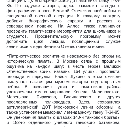
станции МЦК «Панфиловская» до памятника танку Т-34-
85. По задумке авторов, здесь разместят стенды с
фотографиями героев Великой Отечественной войны и
специальной военной операции. К каждому портрету
добавят биографическую справку и рассказ о
совершенном подвиге. На Аллее также планируют
проводить тематические мероприятия для школьников и
студентов. Просветительскую программу может
дополнить цикл лекций, посвященный службе
зенитчиков в годы Великой Отечественной войны.
«Патриотическое воспитание невозможно без опоры на
историческую память. В Москве связь с прошлым
ощутима на каждом шагу: в честь героев Великой
Отечественной войны названы 164 улицы, проспекта,
площади и переулка. Район Щукино в этом смысле
выступает настоящим музеем истории под открытым
небом. В названиях улиц и памятниках района
увековечены имена маршалов Конева, Малиновского,
Мерецкова, Бирюзова, Василевского и других
прославленных полководцев. Здесь сохранился
артиллерийский ДОТ Московской линии обороны, а
также установлен мемориал легендарному танку Т-34-85.
Он увековечил память о штабах 149-й танковой бригады
и 182-го отдельного учебного танкового батальона,