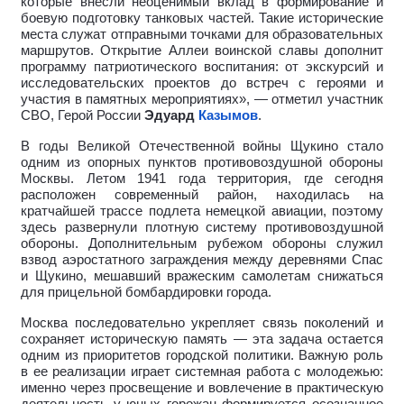
которые внесли неоценимый вклад в формирование и
боевую подготовку танковых частей. Такие исторические
места служат отправными точками для образовательных
маршрутов. Открытие Аллеи воинской славы дополнит
программу патриотического воспитания: от экскурсий и
исследовательских проектов до встреч с героями и
участия в памятных мероприятиях», — отметил участник
СВО, Герой России
Эдуард
Казымов
.
В годы Великой Отечественной войны Щукино стало
одним из опорных пунктов противовоздушной обороны
Москвы. Летом 1941 года территория, где сегодня
расположен современный район, находилась на
кратчайшей трассе подлета немецкой авиации, поэтому
здесь развернули плотную систему противовоздушной
обороны. Дополнительным рубежом обороны служил
взвод аэростатного заграждения между деревнями Спас
и Щукино, мешавший вражеским самолетам снижаться
для прицельной бомбардировки города.
Москва последовательно укрепляет связь поколений и
сохраняет историческую память — эта задача остается
одним из приоритетов городской политики. Важную роль
в ее реализации играет системная работа с молодежью:
именно через просвещение и вовлечение в практическую