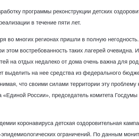
зработку программы реконструкции детских оздоров
реализации в течение пяти лет.
я во многих регионах пришли в полную негодность.
ри этом востребованность таких лагерей очевидна. И
тей на отдых недалеко от дома очень важна для ро
ет выделить на нее средства из федерального бюдже
имая, что своими силами территории эту проблему 
та «Единой России», председатель комитета Госдум
ндемии коронавируса детская оздоровительная кампа
-эпидемиологических ограничений. По данным монит