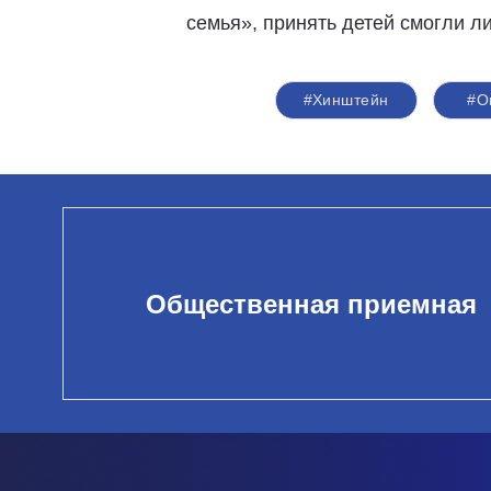
семья», принять детей смогли л
#Хинштейн
#О
Общественная приемная