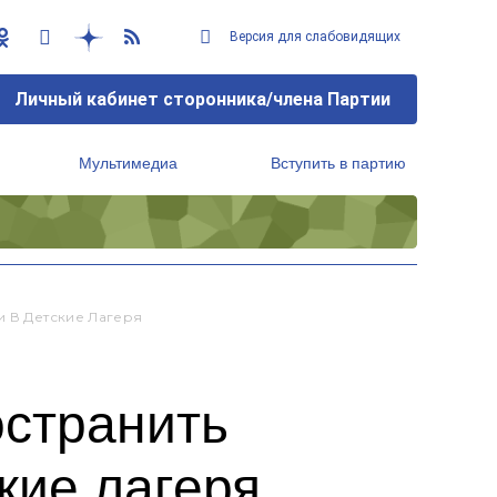
Версия для слабовидящих
Личный кабинет сторонника/члена Партии
Мультимедиа
Вступить в партию
Региональный исполнительный комитет
и В Детские Лагеря
остранить
кие лагеря