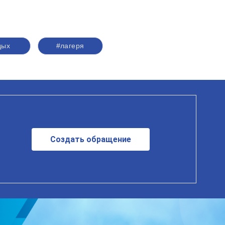
дых
#лагеря
Создать обращение