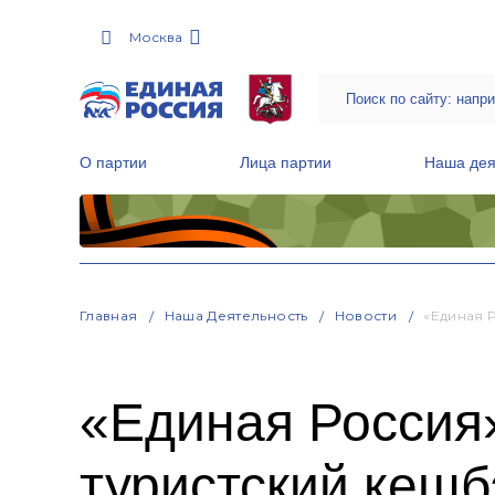
Москва
О партии
Лица партии
Наша дея
Местные общественные приемные Партии
Руководитель Региональной обще
Народная программа «Единой России»
Главная
Наша Деятельность
Новости
«Единая 
«Единая Россия
туристский кешб