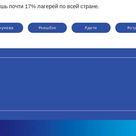
ишь почти 17% лагерей по всей стране.
кунева
#кешбэк
#дети
#от