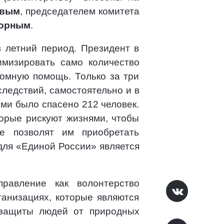
овым
, председателем комитета
орным
.
 летний период. Президент в
имизировать само количество
ромную помощь. Только за три
следствий, самостоятельно и в
ими было спасено 212 человек.
торые рискуют жизнями, чтобы
е позволят им приобретать
для «Единой России» является
равление как волонтерство
ганизациях, которые являются
защиты людей от природных