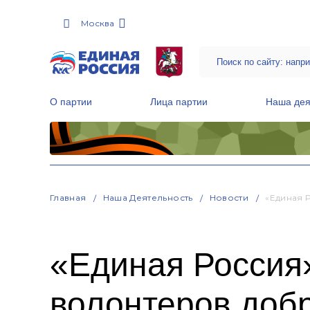
Москва
О партии
Лица партии
Наша дея
Местные общественные приемные Партии
Руководитель Региональной обще
Народная программа «Единой России»
Главная
Наша Деятельность
Новости
«Единая 
«Единая Россия»
волонтеров доб