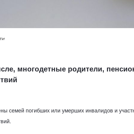
ти
числе, многодетные родители, пенси
ствий
лены семей погибших или умерших инвалидов и участ
вий.