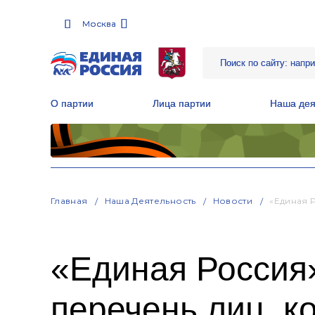
Москва
Москва
О партии
О партии
Лица партии
Лица партии
Наша дея
Наша дея
Местные общественные приемные Партии
Местные общественные приемные Партии
Руководитель Региональной обще
Руководитель Региональной обще
Народная программа «Единой России»
Народная программа «Единой России»
Главная
Наша Деятельность
Новости
«Единая 
«Единая Россия
перечень лиц, к