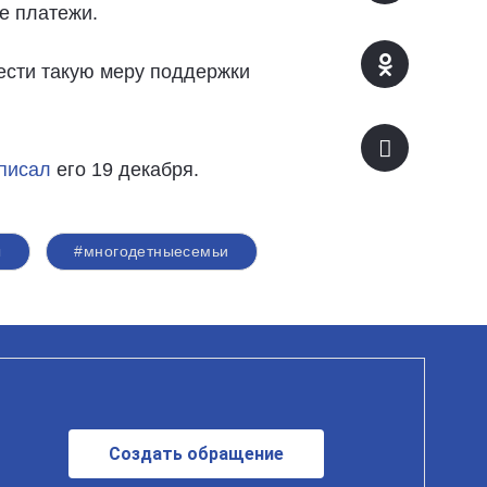
ные платежи.
вести такую меру поддержки
писал
его 19 декабря.
ы
#многодетныесемьи
Создать обращение