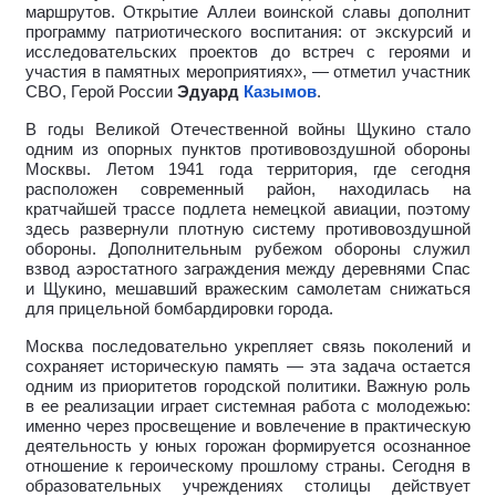
маршрутов. Открытие Аллеи воинской славы дополнит
программу патриотического воспитания: от экскурсий и
исследовательских проектов до встреч с героями и
участия в памятных мероприятиях», — отметил участник
СВО, Герой России
Эдуард
Казымов
.
В годы Великой Отечественной войны Щукино стало
одним из опорных пунктов противовоздушной обороны
Москвы. Летом 1941 года территория, где сегодня
расположен современный район, находилась на
кратчайшей трассе подлета немецкой авиации, поэтому
здесь развернули плотную систему противовоздушной
обороны. Дополнительным рубежом обороны служил
взвод аэростатного заграждения между деревнями Спас
и Щукино, мешавший вражеским самолетам снижаться
для прицельной бомбардировки города.
Москва последовательно укрепляет связь поколений и
сохраняет историческую память — эта задача остается
одним из приоритетов городской политики. Важную роль
в ее реализации играет системная работа с молодежью:
именно через просвещение и вовлечение в практическую
деятельность у юных горожан формируется осознанное
отношение к героическому прошлому страны. Сегодня в
образовательных учреждениях столицы действует