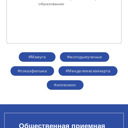
образованию
#Мажуга
#молодыеученые
#показфильма
#Менделеевскаякарта
#иллюзион
Общественная приемная