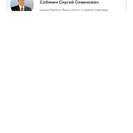
Собянин Сергей Семенович
Член Бюро Высшего совета партии
«Единая Россия», Мэр Москвы
#Собянин
#транспорт
#метро
#дороги
#метрополитен