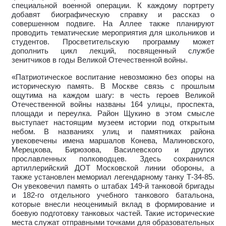
специальной военной операции. К каждому портрету
добавят биографическую справку и рассказ о
совершенном подвиге. На Аллее также планируют
проводить тематические мероприятия для школьников и
студентов. Просветительскую программу может
дополнить цикл лекций, посвященный службе
зенитчиков в годы Великой Отечественной войны.
«Патриотическое воспитание невозможно без опоры на
историческую память. В Москве связь с прошлым
ощутима на каждом шагу: в честь героев Великой
Отечественной войны названы 164 улицы, проспекта,
площади и переулка. Район Щукино в этом смысле
выступает настоящим музеем истории под открытым
небом. В названиях улиц и памятниках района
увековечены имена маршалов Конева, Малиновского,
Мерецкова, Бирюзова, Василевского и других
прославленных полководцев. Здесь сохранился
артиллерийский ДОТ Московской линии обороны, а
также установлен мемориал легендарному танку Т-34-85.
Он увековечил память о штабах 149-й танковой бригады
и 182-го отдельного учебного танкового батальона,
которые внесли неоценимый вклад в формирование и
боевую подготовку танковых частей. Такие исторические
места служат отправными точками для образовательных