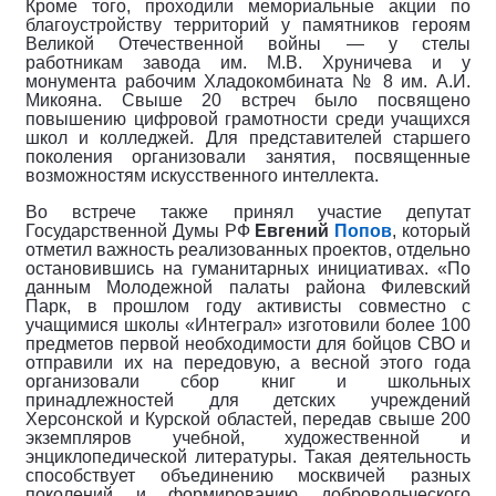
Кроме того, проходили мемориальные акции по
благоустройству территорий у памятников героям
Великой Отечественной войны — у стелы
работникам завода им. М.В. Хруничева и у
монумента рабочим Хладокомбината № 8 им. А.И.
Микояна. Свыше 20 встреч было посвящено
повышению цифровой грамотности среди учащихся
школ и колледжей. Для представителей старшего
поколения организовали занятия, посвященные
возможностям искусственного интеллекта.
Во встрече также принял участие депутат
Государственной Думы РФ
Евгений
Попов
, который
отметил важность реализованных проектов, отдельно
остановившись на гуманитарных инициативах. «По
данным Молодежной палаты района Филевский
Парк, в прошлом году активисты совместно с
учащимися школы «Интеграл» изготовили более 100
предметов первой необходимости для бойцов СВО и
отправили их на передовую, а весной этого года
организовали сбор книг и школьных
принадлежностей для детских учреждений
Херсонской и Курской областей, передав свыше 200
экземпляров учебной, художественной и
энциклопедической литературы. Такая деятельность
способствует объединению москвичей разных
поколений и формированию добровольческого