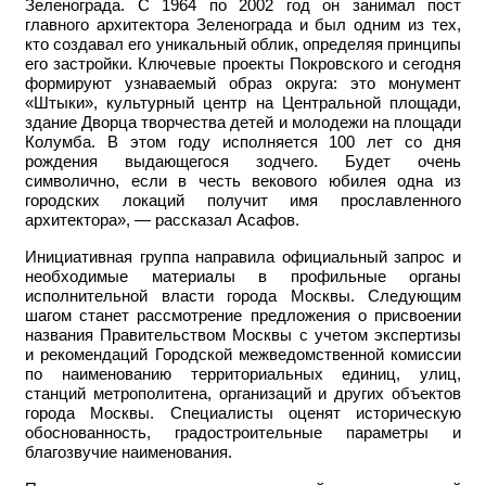
Зеленограда. С 1964 по 2002 год он занимал пост
главного архитектора Зеленограда и был одним из тех,
кто создавал его уникальный облик, определяя принципы
его застройки. Ключевые проекты Покровского и сегодня
формируют узнаваемый образ округа: это монумент
«Штыки», культурный центр на Центральной площади,
здание Дворца творчества детей и молодежи на площади
Колумба. В этом году исполняется 100 лет со дня
рождения выдающегося зодчего. Будет очень
символично, если в честь векового юбилея одна из
городских локаций получит имя прославленного
архитектора», — рассказал Асафов.
Инициативная группа направила официальный запрос и
необходимые материалы в профильные органы
исполнительной власти города Москвы. Следующим
шагом станет рассмотрение предложения о присвоении
названия Правительством Москвы с учетом экспертизы
и рекомендаций Городской межведомственной комиссии
по наименованию территориальных единиц, улиц,
станций метрополитена, организаций и других объектов
города Москвы. Специалисты оценят историческую
обоснованность, градостроительные параметры и
благозвучие наименования.