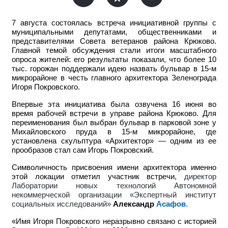
7 августа состоялась встреча инициативной группы с
муниципальными депутатами, общественниками и
представителями Совета ветеранов района Крюково.
Главной темой обсуждения стали итоги масштабного
опроса жителей: его результаты показали, что более 10
тыс. горожан поддержали идею назвать бульвар в 15-м
микрорайоне в честь главного архитектора Зеленограда
Игоря Покровского.
Впервые эта инициатива была озвучена 16 июня во
время рабочей встречи в управе района Крюково. Для
переименования был выбран бульвар в парковой зоне у
Михайловского пруда в 15-м микрорайоне, где
установлена скульптура «Архитектор» — одним из ее
прообразов стал сам Игорь Покровский.
Символичность присвоения имени архитектора именно
этой локации отметил участник встречи,
директор
Лаборатории новых технологий Автономной
некоммерческой организации «Экспертный институт
социальных исследований»
Александр
Асафов
.
«Имя Игоря Покровского неразрывно связано с историей