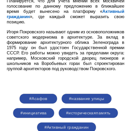
Планируется, что для учета мнений всех москвичей
голосование по данному предложению в ближайшее
время будет вынесено на платформу «
Активный
гражданин
», где каждый сможет выразить свою
позицию.
Игоря Покровского называют одним из основоположников
советского модернизма в архитектуре. За вклад в
формирование архитектурного облика Зеленограда в
1975 году он был удостоен Государственной премии
СССР. Его работы можно увидеть за пределами округа:
например,
Московский городской дворец пионеров и
школьников на Воробьевых горах был спроектирован
группой архитекторов под руководством Покровского.
#Асафов
#название улицы
#инициатива
#историческаяпамять
#Активный гражданин