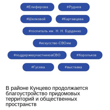
#Елиферова
#Руднев
#Шелковой
#Картавцева
#госпиталь им. Н. Н. Бурденко
#искусство-СВОим
#поддержкаучастниковСВО
#Корольков
#Гусева
#выставка
В районе Кунцево продолжается
благоустройство придомовых
территорий и общественных
пространств