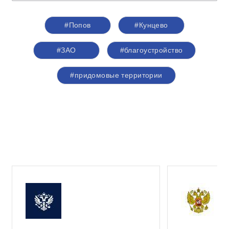
#Попов
#Кунцево
#ЗАО
#благоустройство
#придомовые территории