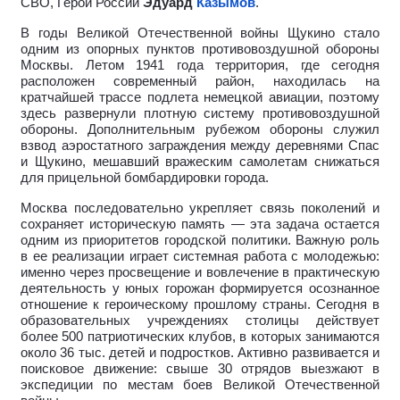
СВО, Герой России
Эдуард
Казымов
.
В годы Великой Отечественной войны Щукино стало
одним из опорных пунктов противовоздушной обороны
Москвы. Летом 1941 года территория, где сегодня
расположен современный район, находилась на
кратчайшей трассе подлета немецкой авиации, поэтому
здесь развернули плотную систему противовоздушной
обороны. Дополнительным рубежом обороны служил
взвод аэростатного заграждения между деревнями Спас
и Щукино, мешавший вражеским самолетам снижаться
для прицельной бомбардировки города.
Москва последовательно укрепляет связь поколений и
сохраняет историческую память — эта задача остается
одним из приоритетов городской политики. Важную роль
в ее реализации играет системная работа с молодежью:
именно через просвещение и вовлечение в практическую
деятельность у юных горожан формируется осознанное
отношение к героическому прошлому страны. Сегодня в
образовательных учреждениях столицы действует
более 500 патриотических клубов, в которых занимаются
около 36 тыс. детей и подростков. Активно развивается и
поисковое движение: свыше 30 отрядов выезжают в
экспедиции по местам боев Великой Отечественной