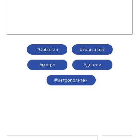
#Собянин
#транспорт
#метро
#дороги
#метрополитен