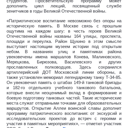
студентов. Просветительскую программу может
дополнить цикл лекций, посвященный службе
зенитчиков в годы Великой Отечественной войны.
«Патриотическое воспитание невозможно без опоры на
историческую память. В Москве связь с прошлым
ощутима на каждом шагу: в честь героев Великой
Отечественной войны названы 164 улицы, проспекта,
площади и переулка. Район Щукино в этом смысле
выступает настоящим музеем истории под открытым
небом. В названиях улиц и памятниках района
увековечены имена маршалов Конева, Малиновского,
Мерецкова, Бирюзова, Василевского и других
прославленных полководцев. Здесь сохранился
артиллерийский ДОТ Московской линии обороны, а
также установлен мемориал легендарному танку Т-34-85.
Он увековечил память о штабах 149-й танковой бригады
и 182-го отдельного учебного танкового батальона,
которые внесли неоценимый вклад в формирование и
боевую подготовку танковых частей. Такие исторические
места служат отправными точками для образовательных
маршрутов. Открытие Аллеи воинской славы дополнит
программу патриотического воспитания: от экскурсий и
исследовательских проектов до встреч с героями и
участия в памятных мероприятиях», — отметил участник