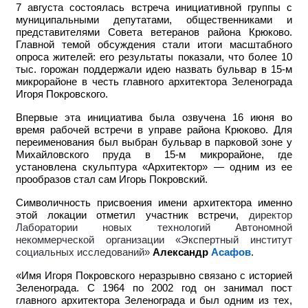
7 августа состоялась встреча инициативной группы с
муниципальными депутатами, общественниками и
представителями Совета ветеранов района Крюково.
Главной темой обсуждения стали итоги масштабного
опроса жителей: его результаты показали, что более 10
тыс. горожан поддержали идею назвать бульвар в 15-м
микрорайоне в честь главного архитектора Зеленограда
Игоря Покровского.
Впервые эта инициатива была озвучена 16 июня во
время рабочей встречи в управе района Крюково. Для
переименования был выбран бульвар в парковой зоне у
Михайловского пруда в 15-м микрорайоне, где
установлена скульптура «Архитектор» — одним из ее
прообразов стал сам Игорь Покровский.
Символичность присвоения имени архитектора именно
этой локации отметил участник встречи,
директор
Лаборатории новых технологий Автономной
некоммерческой организации «Экспертный институт
социальных исследований»
Александр
Асафов
.
«Имя Игоря Покровского неразрывно связано с историей
Зеленограда. С 1964 по 2002 год он занимал пост
главного архитектора Зеленограда и был одним из тех,