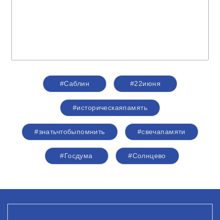
#Саблин
#22июня
#историческаяпамять
#знатьчтобыпомнить
#свечапамяти
#Госдума
#Солнцево