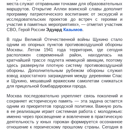
места служат отправными точками для образовательных
маршрутов. Открытие Аллеи воинской славы дополнит
программу патриотического воспитания: от экскурсий и
исследовательских проектов до встреч с героями и
участия в памятных мероприятиях», — отметил участник
СВО, Герой России
Эдуард
Казымов
.
В годы Великой Отечественной войны Щукино стало
одним из опорных пунктов противовоздушной обороны
Москвы. Летом 1941 года территория, где сегодня
расположен современный район, находилась на
кратчайшей трассе подлета немецкой авиации, поэтому
здесь развернули плотную систему противовоздушной
обороны. Дополнительным рубежом обороны служил
взвод аэростатного заграждения между деревнями Спас
и Щукино, мешавший вражеским самолетам снижаться
для прицельной бомбардировки города.
Москва последовательно укрепляет связь поколений и
сохраняет историческую память — эта задача остается
одним из приоритетов городской политики. Важную роль
в ее реализации играет системная работа с молодежью:
именно через просвещение и вовлечение в практическую
деятельность у юных горожан формируется осознанное
отношение к героическому прошлому страны. Сегодня в