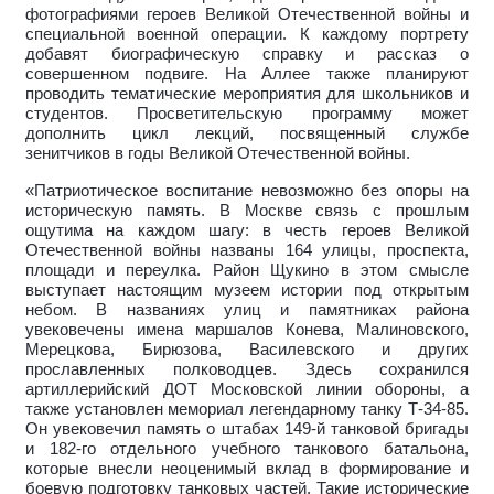
фотографиями героев Великой Отечественной войны и
специальной военной операции. К каждому портрету
добавят биографическую справку и рассказ о
совершенном подвиге. На Аллее также планируют
проводить тематические мероприятия для школьников и
студентов. Просветительскую программу может
дополнить цикл лекций, посвященный службе
зенитчиков в годы Великой Отечественной войны.
«Патриотическое воспитание невозможно без опоры на
историческую память. В Москве связь с прошлым
ощутима на каждом шагу: в честь героев Великой
Отечественной войны названы 164 улицы, проспекта,
площади и переулка. Район Щукино в этом смысле
выступает настоящим музеем истории под открытым
небом. В названиях улиц и памятниках района
увековечены имена маршалов Конева, Малиновского,
Мерецкова, Бирюзова, Василевского и других
прославленных полководцев. Здесь сохранился
артиллерийский ДОТ Московской линии обороны, а
также установлен мемориал легендарному танку Т-34-85.
Он увековечил память о штабах 149-й танковой бригады
и 182-го отдельного учебного танкового батальона,
которые внесли неоценимый вклад в формирование и
боевую подготовку танковых частей. Такие исторические