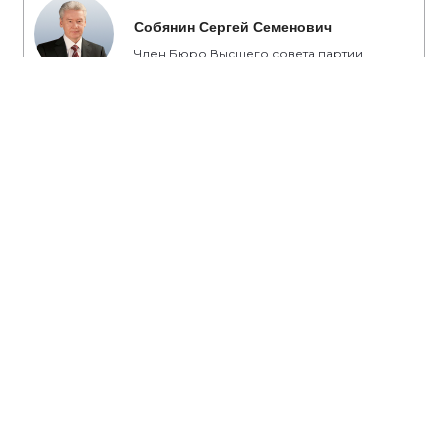
Собянин Сергей Семенович
Член Бюро Высшего совета партии
«Единая Россия», Мэр Москвы
#Собянин
#транспорт
#метро
#дороги
#метрополитен