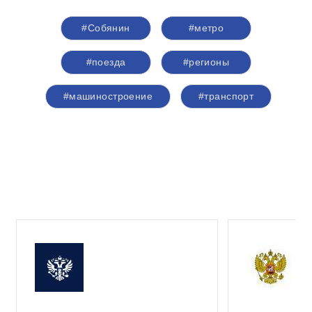
#Собянин
#метро
#поезда
#регионы
#машиностроение
#транспорт