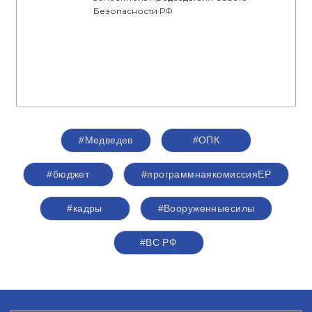
Безопасности РФ
#Медведев
#ОПК
#бюджет
#программнаякомиссияЕР
#кадры
#Вооруженныесилы
#ВС РФ