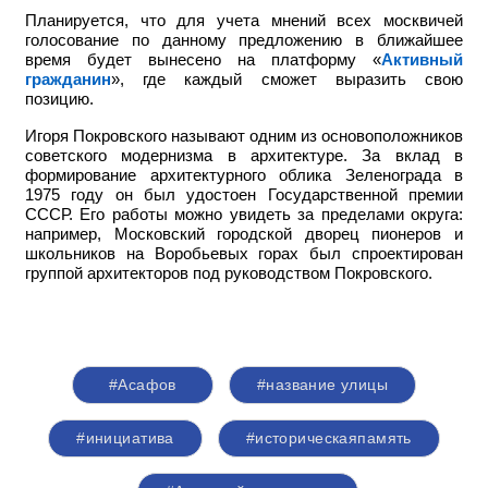
Планируется, что для учета мнений всех москвичей
голосование по данному предложению в ближайшее
время будет вынесено на платформу «
Активный
гражданин
», где каждый сможет выразить свою
позицию.
Игоря Покровского называют одним из основоположников
советского модернизма в архитектуре. За вклад в
формирование архитектурного облика Зеленограда в
1975 году он был удостоен Государственной премии
СССР. Его работы можно увидеть за пределами округа:
например,
Московский городской дворец пионеров и
школьников на Воробьевых горах был спроектирован
группой архитекторов под руководством Покровского.
#Асафов
#название улицы
#инициатива
#историческаяпамять