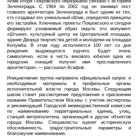
«Имя Игоря Покровского неразрывно связано с историей
Зеленограда. С 1964 по 2002 год он занимал пост
главного архитектора Зеленограда и был одним из тех,
кто создавал его уникальный облик, определяя принципы
его застройки. Ключевые проекты Покровского и сегодня
формируют узнаваемый образ округа: это монумент
«Штыки», культурный центр на Центральной площади,
здание Дворца творчества детей и молодежи на площади
Колумба. В этом году исполняется 100 лет со дня
рождения выдающегося зодчего. Будет очень
символично, если в честь векового юбилея одна из
городских локаций получит имя прославленного
архитектора», — рассказал Асафов.
Инициативная группа направила официальный запрос и
необходимые материалы в профильные органы
исполнительной власти города Москвы. Следующим
шагом станет рассмотрение предложения о присвоении
названия Правительством Москвы с учетом экспертизы
и рекомендаций Городской межведомственной комиссии
по наименованию территориальных единиц, улиц,
станций метрополитена, организаций и других объектов
города Москвы. Специалисты оценят историческую
обоснованность, градостроительные параметры и
благозвучие наименования.