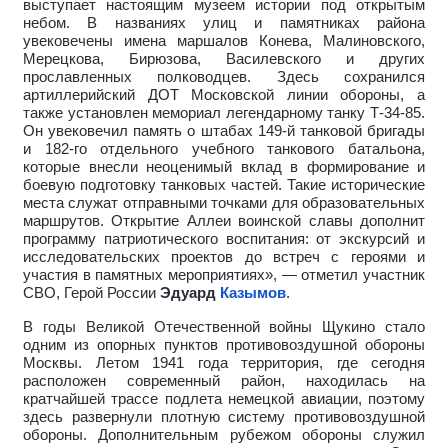
выступает настоящим музеем истории под открытым
небом. В названиях улиц и памятниках района
увековечены имена маршалов Конева, Малиновского,
Мерецкова, Бирюзова, Василевского и других
прославленных полководцев. Здесь сохранился
артиллерийский ДОТ Московской линии обороны, а
также установлен мемориал легендарному танку Т-34-85.
Он увековечил память о штабах 149-й танковой бригады
и 182-го отдельного учебного танкового батальона,
которые внесли неоценимый вклад в формирование и
боевую подготовку танковых частей. Такие исторические
места служат отправными точками для образовательных
маршрутов. Открытие Аллеи воинской славы дополнит
программу патриотического воспитания: от экскурсий и
исследовательских проектов до встреч с героями и
участия в памятных мероприятиях», — отметил участник
СВО, Герой России
Эдуард
Казымов
.
В годы Великой Отечественной войны Щукино стало
одним из опорных пунктов противовоздушной обороны
Москвы. Летом 1941 года территория, где сегодня
расположен современный район, находилась на
кратчайшей трассе подлета немецкой авиации, поэтому
здесь развернули плотную систему противовоздушной
обороны. Дополнительным рубежом обороны служил