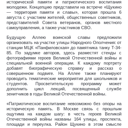
исторической памяти и патриотического воспитания
молодежи. Концепцию представили на встрече «Щукино
— территория памяти и славы», которая прошла 6
августа с участием жителей, общественных советников,
представителей Совета ветеранов, органов местного
самоуправления, а также участников СВО.
Будущую Аллею воинской славы предложили
организовать на участке улицы Народного Ополчения: от
станции МЦК «Панфиловская» до памятника танку Т-34-
85. По задумке авторов, здесь разместят стенды с
фотографиями героев Великой Отечественной войны и
специальной военной операции. К каждому портрету
добавят биографическую справку и рассказ о
совершенном подвиге. На Аллее также планируют
проводить тематические мероприятия для школьников и
студентов. Просветительскую программу может
дополнить цикл лекций, посвященный службе
зенитчиков в годы Великой Отечественной войны.
«Патриотическое воспитание невозможно без опоры на
историческую память. В Москве связь с прошлым
ощутима на каждом шагу: в честь героев Великой
Отечественной войны названы 164 улицы, проспекта,
площади и переулка. Район Щукино в этом смысле