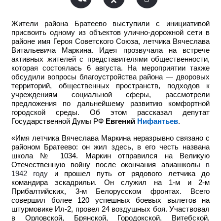
Жители района Братеево выступили с инициативой
присвоить одному из объектов улично-дорожной сети в
районе имя Героя Советского Союза, летчика Вячеслава
Витальевича Маркина. Идея прозвучала на встрече
активных жителей с представителями общественности,
которая состоялась 6 августа. На мероприятии также
обсудили вопросы благоустройства района — дворовых
территорий, общественных пространств, подходов к
учреждениям социальной сферы, рассмотрели
предложения по дальнейшему развитию комфортной
городской среды.
Об этом рассказал депутат
Государственной Думы РФ
Евгений
Нифантьев
.
«Имя летчика Вячеслава Маркина неразрывно связано с
районом Братеево: он жил здесь, в его честь названа
школа № 1034. Маркин отправился на Великую
Отечественную войну после окончания авиашколы
в
1942 году
и прошел путь от рядового летчика до
командира эскадрильи. Он служил на 1-м и 2-м
Прибалтийских, 3-м Белорусском фронтах. Всего
совершил более 120 успешных боевых вылетов на
штурмовике Ил-2, провел 24 воздушных боя. Участвовал
в Орловской, Брянской, Городокской, Витебской,