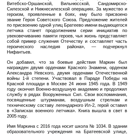
Витебско-Оршанской, Вильнюсской, Сандомирско-
Силезской и Нижнесилезской операциях. За мужество и
героизм, проявленные в боях, ему было присвоено
звание Героя Советского Союза. Предложение жителей
по присвоению одной улиц Братеево имени выдающегося
летчика станет продолжением серии инициатив по
увековечиванию памяти героев, чья жизнь представляет
собой пример служения Отечеству и составляет часть
героического наследия района», — подчеркнул
Нифантьев.
Он добавил, что за боевые действия Маркин был
награжден двумя орденами Красного Знамени, орденом
Александра Невского, двумя орденами Отечественной
войны 1-й степени. Участвовал в Параде Победы на
Красной площади в Москве 24 июня 1945 года.
В 1949
году окончил Военно-воздушную академию и продолжил
службу в рядах Вооруженных Сил. Свои воспоминания,
посвященные штурманам, воздушным стрелкам и
техническому составу легендарного Ил-2, герой оставил
в «Записках военного летчика». Книга вышла в свет в
2005 году.
Имя
Маркина с 2016 года
носит
школа
№ 1034
. В здании
образовательного учреждения на Братеевской улице,