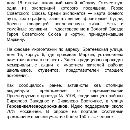
дом 18 открыт школьный музей «Служу Отечеству»,
одна из экспозиций которого посвящена Герою
Советского Союза. Среди экспонатов — карта боевого
пути, фотографии, запечатлевшие фронтовые будни,
боевых товарищей, послевоенную жизнь. Есть и
семейные реликвии — удостоверение к Золотой Звезде
Героя Советского Союза и кортик, принадлежавшие
Маркину.
На фасаде многоэтажки по адресу: Братеевская улица,
дом 16, корпус 6, где проживал Маркин, установлена
памятная доска в его честь. Здесь традиционно проходят
мемориальные акции с участием жителей района:
школьников, студентов, представителей старшего
поколения.
Как сообщалось ранее, активисты юга столицы
выдвинули предложение о переименовании
Проектируемого проезда № 5108, соединяющего районы
Бирюлево Западное и Бирюлево Восточное, в улицу
Героев-железнодорожников
. Идею поддержали около
76% москвичей. В опросе на портале «Активный
гражданин» приняли участие более 150 тыс. человек.