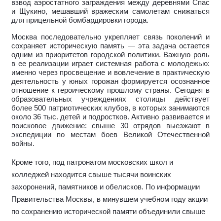
взвод аэростатного заграждения между деревнями Спас
и Щукино, мешавший вражеским самолетам снижаться
для прицельной бомбардировки города.
Москва последовательно укрепляет связь поколений и
сохраняет историческую память — эта задача остается
одним из приоритетов городской политики. Важную роль
в ее реализации играет системная работа с молодежью:
именно через просвещение и вовлечение в практическую
деятельность у юных горожан формируется осознанное
отношение к героическому прошлому страны. Сегодня в
образовательных учреждениях столицы действует
более 500 патриотических клубов, в которых занимаются
около 36 тыс. детей и подростков. Активно развивается и
поисковое движение: свыше 30 отрядов выезжают в
экспедиции по местам боев Великой Отечественной
войны.
Кроме того, под патронатом московских школ и
колледжей находится свыше тысячи воинских
захоронений, памятников и обелисков. По информации
Правительства Москвы, в минувшем учебном году акции
по сохранению исторической памяти объединили свыше