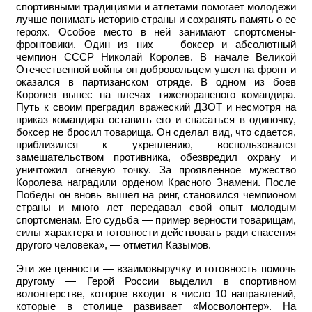
спортивными традициями и атлетами помогает молодежи
лучше понимать историю страны и сохранять память о ее
героях. Особое место в ней занимают спортсмены-
фронтовики. Один из них — боксер и абсолютный
чемпион СССР Николай Королев. В начале Великой
Отечественной войны он добровольцем ушел на фронт и
оказался в партизанском отряде. В одном из боев
Королев вынес на плечах тяжелораненого командира.
Путь к своим преградил вражеский ДЗОТ и несмотря на
приказ командира оставить его и спасаться в одиночку,
боксер не бросил товарища. Он сделал вид, что сдается,
приблизился к укреплению, воспользовался
замешательством противника, обезвредил охрану и
уничтожил огневую точку. За проявленное мужество
Королева наградили орденом Красного Знамени. После
Победы он вновь вышел на ринг, становился чемпионом
страны и много лет передавал свой опыт молодым
спортсменам. Его судьба — пример верности товарищам,
силы характера и готовности действовать ради спасения
другого человека», — отметил Казымов.
Эти же ценности — взаимовыручку и готовность помочь
другому — Герой России выделил в спортивном
волонтерстве, которое входит в число 10 направлений,
которые в столице развивает «Мосволонтер». На