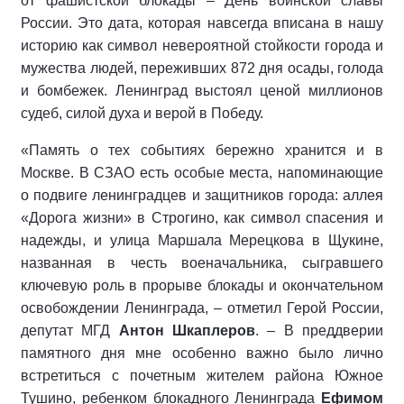
от фашистской блокады – День воинской славы
России. Это дата, которая навсегда вписана в нашу
историю как символ невероятной стойкости города и
мужества людей, переживших 872 дня осады, голода
и бомбежек. Ленинград выстоял ценой миллионов
судеб, силой духа и верой в Победу.
«Память о тех событиях бережно хранится и в
Москве. В СЗАО есть особые места, напоминающие
о подвиге ленинградцев и защитников города: аллея
«Дорога жизни» в Строгино, как символ спасения и
надежды, и улица Маршала Мерецкова в Щукине,
названная в честь военачальника, сыгравшего
ключевую роль в прорыве блокады и окончательном
освобождении Ленинграда, – отметил Герой России,
депутат МГД
Антон Шкаплеров
. – В преддверии
памятного дня мне особенно важно было лично
встретиться с почетным жителем района Южное
Тушино, ребенком блокадного Ленинграда
Ефимом