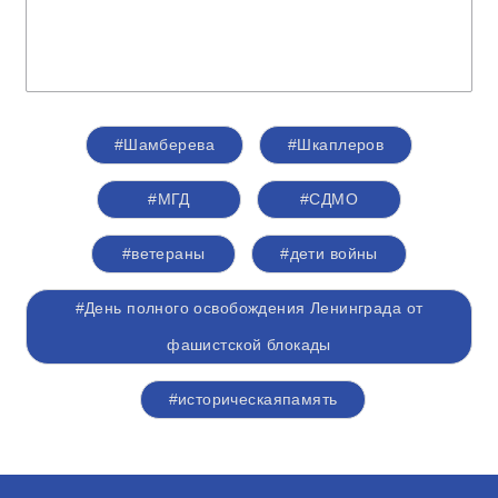
#Шамберева
#Шкаплеров
#МГД
#СДМО
#ветераны
#дети войны
#День полного освобождения Ленинграда от
фашистской блокады
#историческаяпамять