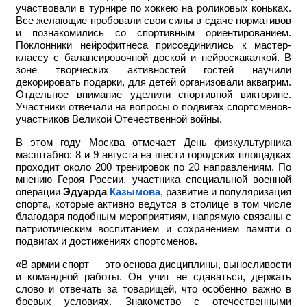
участвовали в турнире по хоккею на роликовых коньках.
Все желающие пробовали свои силы в сдаче нормативов
и познакомились со спортивным ориентированием.
Поклонники нейрофитнеса присоединились к мастер-
классу с балансировочной доской и нейроскакалкой. В
зоне творческих активностей гостей научили
декорировать подарки, для детей организовали аквагрим.
Отдельное внимание уделили спортивной викторине.
Участники отвечали на вопросы о подвигах спортсменов-
участников Великой Отечественной войны.
В этом году Москва отмечает День физкультурника
масштабно: 8 и 9 августа на шести городских площадках
проходит около 200 тренировок по 20 направлениям. По
мнению Героя России, участника специальной военной
операции
Эдуарда
Казымова
, развитие и популяризация
спорта, которые активно ведутся в столице в том числе
благодаря подобным мероприятиям, напрямую связаны с
патриотическим воспитанием и сохранением памяти о
подвигах и достижениях спортсменов.
«В армии спорт — это основа дисциплины, выносливости
и командной работы. Он учит не сдаваться, держать
слово и отвечать за товарищей, что особенно важно в
боевых условиях. Знакомство с отечественными