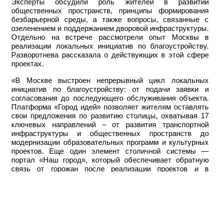
Эксперты обсудили роль жителей в развитии
общественных пространств, принципы формирования
безбарьерной среды, а также вопросы, связанные с
озеленением и поддержанием дворовой инфраструктуры.
Отдельно на встрече рассмотрели опыт Москвы в
реализации локальных инициатив по благоустройству.
Разворотнева рассказала о действующих в этой сфере
проектах.
«В Москве выстроен непрерывный цикл локальных
инициатив по благоустройству: от подачи заявки и
согласования до последующего обслуживания объекта.
Платформа «Город идей» позволяет жителям оставлять
свои предложения по развитию столицы, охватывая 17
ключевых направлений – от развития транспортной
инфраструктуры и общественных пространств до
модернизации образовательных программ и культурных
проектов. Еще один элемент столичной системы —
портал «Наш город», который обеспечивает обратную
связь от горожан после реализации проектов и в
процессе эксплуатации городской инфраструктуры.
Обращения принимаются более чем по 200 темам,
связанным с состоянием дворов, домов, дорог и других
объектов. При таком подходе каждый москвич
становится полноправным соавтором городской