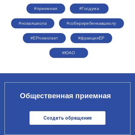
#приемная
#Госдума
#новаяшкола
#собериребенкавшколу
#ЕРпомогает
#фракцияЕР
#ЮАО
Общественная приемная
Создать обращение