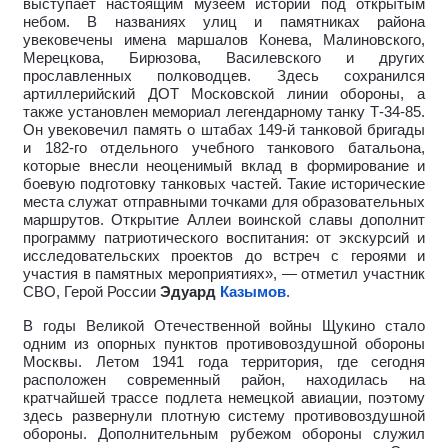
выступает настоящим музеем истории под открытым
небом. В названиях улиц и памятниках района
увековечены имена маршалов Конева, Малиновского,
Мерецкова, Бирюзова, Василевского и других
прославленных полководцев. Здесь сохранился
артиллерийский ДОТ Московской линии обороны, а
также установлен мемориал легендарному танку Т-34-85.
Он увековечил память о штабах 149-й танковой бригады
и 182-го отдельного учебного танкового батальона,
которые внесли неоценимый вклад в формирование и
боевую подготовку танковых частей. Такие исторические
места служат отправными точками для образовательных
маршрутов. Открытие Аллеи воинской славы дополнит
программу патриотического воспитания: от экскурсий и
исследовательских проектов до встреч с героями и
участия в памятных мероприятиях», — отметил участник
СВО, Герой России
Эдуард
Казымов
.
В годы Великой Отечественной войны Щукино стало
одним из опорных пунктов противовоздушной обороны
Москвы. Летом 1941 года территория, где сегодня
расположен современный район, находилась на
кратчайшей трассе подлета немецкой авиации, поэтому
здесь развернули плотную систему противовоздушной
обороны. Дополнительным рубежом обороны служил