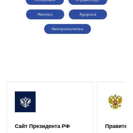
#метро
#дороги
#метрополитен
Сайт Президента РФ
Правител