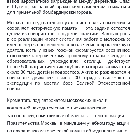
взвод аэростатного заграждения между деревнями Спас
и Щукино, мешавший вражеским самолетам снижаться
для прицельной бомбардировки города.
Москва последовательно укрепляет связь поколений и
сохраняет историческую память — эта задача остается
одним из приоритетов городской политики. Важную роль
в ее реализации играет системная работа с молодежью:
именно через просвещение и вовлечение в практическую
деятельность у юных горожан формируется осознанное
отношение к героическому прошлому страны. Сегодня в
образовательных учреждениях столицы действует
более 500 патриотических клубов, в которых занимаются
около 36 тыс. детей и подростков. Активно развивается и
поисковое движение: свыше 30 отрядов выезжают в
экспедиции по местам боев Великой Отечественной
войны.
Кроме того, под патронатом московских школ и
колледжей находится свыше тысячи воинских
захоронений, памятников и обелисков. По информации
Правительства Москвы, в минувшем учебном году акции
по сохранению исторической памяти объединили свыше