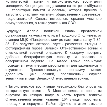
исторической памяти и патриотического воспитания
молодежи. Концепцию представили на встрече «Щукино
— территория памяти и славы», которая прошла 6
августа с участием жителей, общественных советников,
представителей Совета ветеранов, органов местного
самоуправления, а также участников СВО.
Будущую Аллею воинской славы предложили
организовать на участке улицы Народного Ополчения: от
станции МЦК «Панфиловская» до памятника танку Т-34-
85. По задумке авторов, здесь разместят стенды с
фотографиями героев Великой Отечественной войны и
специальной военной операции. К каждому портрету
добавят биографическую справку и рассказ о
совершенном подвиге. На Аллее также планируют
проводить тематические мероприятия для школьников и
студентов. Просветительскую программу может
дополнить цикл лекций, посвященный службе
зенитчиков в годы Великой Отечественной войны.
«Патриотическое воспитание невозможно без опоры на
историческую память. В Москве связь с прошлым
ощутима на каждом шагу: в честь героев Великой
Отечественной войны названы 164 улицы, проспекта,
площади и переулка. Район Щукино в этом смысле