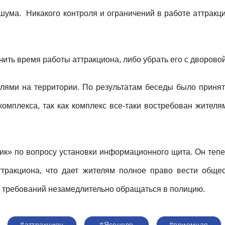
 шума.
Никакого контроля и ограничений в работе аттракц
ить время работы аттракциона, либо убрать его с дворовой
лями на территории. По результатам беседы было принят
комплекса, так как комплекс все-таки востребован жителя
к» по вопросу установки информационного щита. Он тепер
тракциона, что дает жителям полное право вести общес
я требований незамедлительно обращаться в полицию.
#аттракцион
#Ясенево
#приемная