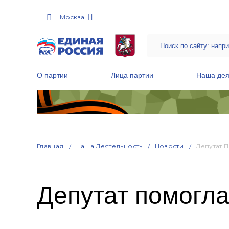
Москва
О партии
Лица партии
Наша дея
Местные общественные приемные Партии
Руководитель Региональной обще
Народная программа «Единой России»
Главная
Наша Деятельность
Новости
Депутат 
Депутат помогла