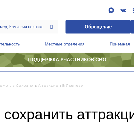
Обращение
тельность
Местные отделения
Приемная
ПОДДЕРЖКА УЧАСТНИКОВ СВО
ственной приемной Председателя Партии
Президиум регионального политического совета
Помогла Сохранить Аттракцион В Ясеневе
 сохранить аттракц