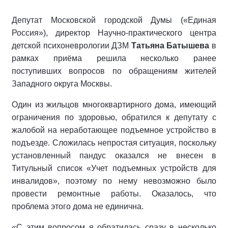
Депутат Московской городской Думы («Единая
Россия»), директор Научно-практического центра
детской психоневрологии ДЗМ
Татьяна Батышева
в
рамках приёма
решила
несколько ранее
поступивших вопросов по обращениям жителей
Западного
округа
Москвы.
О
дин из жильцов многоквартирного дома, имеющий
ограничения по здоровью,
обратился к депутату
с
жалобой на не
работающ
ее
подъемно
е
устройств
о
в
подъезде. Сложилась непростая ситуация, поскольку
установленный пандус оказался не внесен в
Титульный список «Учет подъемных устройств для
инвалидов»
,
поэтому по нему невозможно было
провести ремонтные работы. Оказалось, что
проблема этого дома не единична.
«С этим вопросом я обратилась сразу в несколько