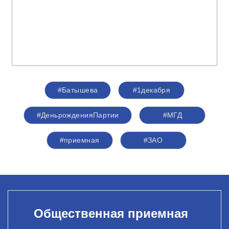
#Батышева
#1декабря
#ДеньрожденияПартии
#МГД
#приемная
#ЗАО
Общественная приемная