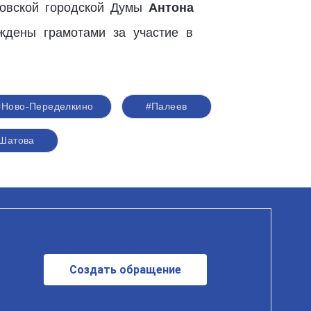
ковской городской Думы
Антона
ждены грамотами за участие в
#Ново-Переделкино
#Палеев
Шатова
Создать обращение