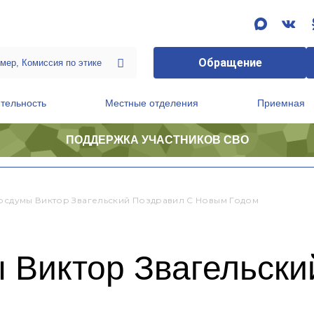
Обращение
тельность
Местные отделения
Приемная
ПОДДЕРЖКА УЧАСТНИКОВ СВО
ственной приемной Председателя Партии
Президиум регионального политического совета
Госдумы Виктор Звагельский Поздравил С Новым Годом
 Виктор Звагельски