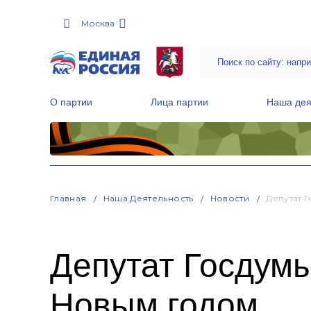
Москва
О партии
Лица партии
Наша дея
Местные общественные приемные Партии
Руководитель Региональной обще
Народная программа «Единой России»
Главная
Наша Деятельность
Новости
Депутат 
Депутат Госдумы
Новым годом