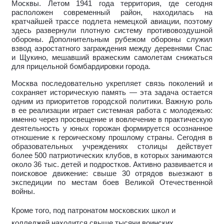
Москвы. Летом 1941 года территория, где сегодня
расположен современный район, находилась на
кратчайшей трассе подлета немецкой авиации, поэтому
здесь развернули плотную систему противовоздушной
обороны. Дополнительным рубежом обороны служил
взвод аэростатного заграждения между деревнями Спас
и Щукино, мешавший вражеским самолетам снижаться
для прицельной бомбардировки города.
Москва последовательно укрепляет связь поколений и
сохраняет историческую память — эта задача остается
одним из приоритетов городской политики. Важную роль
в ее реализации играет системная работа с молодежью:
именно через просвещение и вовлечение в практическую
деятельность у юных горожан формируется осознанное
отношение к героическому прошлому страны. Сегодня в
образовательных учреждениях столицы действует
более 500 патриотических клубов, в которых занимаются
около 36 тыс. детей и подростков. Активно развивается и
поисковое движение: свыше 30 отрядов выезжают в
экспедиции по местам боев Великой Отечественной
войны.
Кроме того, под патронатом московских школ и
колледжей находится свыше тысячи воинских