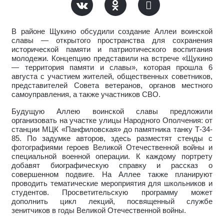
В районе Щукино обсудили создание Аллеи воинской
славы — открытого пространства для сохранения
исторической памяти и патриотического воспитания
молодежи. Концепцию представили на встрече «Щукино
— территория памяти и славы», которая прошла 6
августа с участием жителей, общественных советников,
представителей Совета ветеранов, органов местного
самоуправления, а также участников СВО.
Будущую Аллею воинской славы предложили
организовать на участке улицы Народного Ополчения: от
станции МЦК «Панфиловская» до памятника танку Т-34-
85. По задумке авторов, здесь разместят стенды с
фотографиями героев Великой Отечественной войны и
специальной военной операции. К каждому портрету
добавят биографическую справку и рассказ о
совершенном подвиге. На Аллее также планируют
проводить тематические мероприятия для школьников и
студентов. Просветительскую программу может
дополнить цикл лекций, посвященный службе
зенитчиков в годы Великой Отечественной войны.