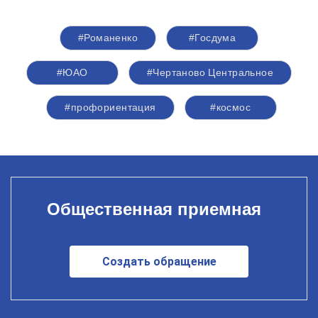
#Романенко
#Госдума
#ЮАО
#Чертаново Центральное
#профориентация
#космос
Общественная приемная
Создать обращение