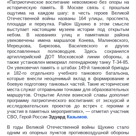
«Патриотическое воспитание невозможно без опоры на
историческую память. В Москве связь с прошлым
ощутима на каждом шагу: в честь героев Великой
Отечественной войны названы 164 улицы, проспекта,
площади и переулка. Район Щукино в этом смысле
выступает настоящим музеем истории под открытым
небом. В названиях улиц и памятниках района
увековечены имена маршалов Конева, Малиновского,
Мерецкова, Бирюзова, Василевского и других
прославленных полководцев. Здесь сохранился
артиллерийский ДОТ Московской линии обороны, а
также установлен мемориал легендарному танку Т-34-85.
Он увековечил память о штабах 149-й танковой бригады
и 182-го отдельного учебного танкового батальона,
которые внесли неоценимый вклад в формирование и
боевую подготовку танковых частей. Такие исторические
места служат отправными точками для образовательных
маршрутов. Открытие Аллеи воинской славы дополнит
программу патриотического воспитания: от экскурсий и
исследовательских проектов до встреч с героями и
участия в памятных мероприятиях», — отметил участник
СВО, Герой России
Эдуард
Казымов
.
В годы Великой Отечественной войны Щукино стало
одним из опорных пунктов противовоздушной обороны