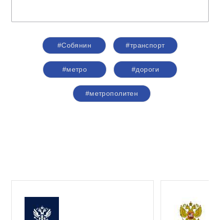
#Собянин
#транспорт
#метро
#дороги
#метрополитен