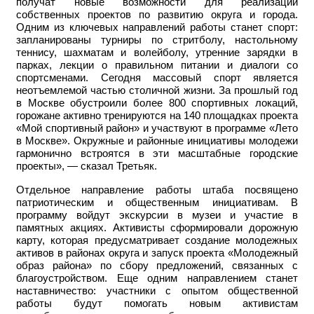
получат новые возможности для реализации
собственных проектов по развитию округа и города.
Одним из ключевых направлений работы станет спорт:
запланированы турниры по стритболу, настольному
теннису, шахматам и волейболу, утренние зарядки в
парках, лекции о правильном питании и диалоги со
спортсменами. Сегодня массовый спорт является
неотъемлемой частью столичной жизни. За прошлый год
в Москве обустроили более 800 спортивных локаций,
горожане активно тренируются на 140 площадках проекта
«Мой спортивный район» и участвуют в программе «Лето
в Москве». Окружные и районные инициативы молодежи
гармонично встроятся в эти масштабные городские
проекты», — сказал Третьяк.
Отдельное направление работы штаба посвящено
патриотическим и общественным инициативам. В
программу войдут экскурсии в музеи и участие в
памятных акциях. Активисты сформировали дорожную
карту, которая предусматривает создание молодежных
активов в районах округа и запуск проекта «Молодежный
образ района» по сбору предложений, связанных с
благоустройством. Еще одним направлением станет
наставничество: участники с опытом общественной
работы будут помогать новым активистам