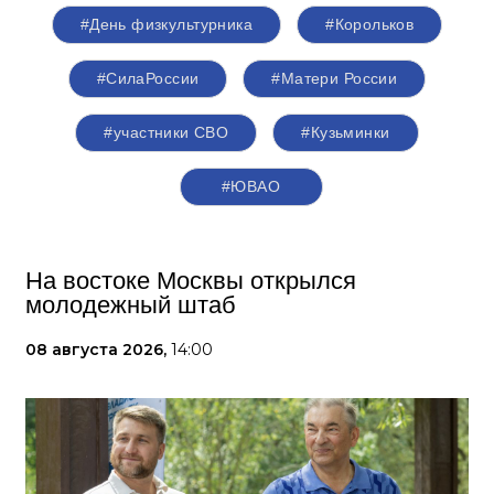
#День физкультурника
#Корольков
#СилаРоссии
#Матери России
#участники СВО
#Кузьминки
#ЮВАО
На востоке Москвы открылся
молодежный штаб
08 августа 2026,
14:00