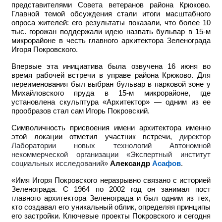
представителями Совета ветеранов района Крюково.
Главной темой обсуждения стали итоги масштабного
опроса жителей: его результаты показали, что более 10
тыс. горожан поддержали идею назвать бульвар в 15-м
микрорайоне в честь главного архитектора Зеленограда
Игоря Покровского.
Впервые эта инициатива была озвучена 16 июня во
время рабочей встречи в управе района Крюково. Для
переименования был выбран бульвар в парковой зоне у
Михайловского пруда в 15-м микрорайоне, где
установлена скульптура «Архитектор» — одним из ее
прообразов стал сам Игорь Покровский.
Символичность присвоения имени архитектора именно
этой локации отметил участник встречи,
директор
Лаборатории новых технологий Автономной
некоммерческой организации «Экспертный институт
социальных исследований»
Александр
Асафов
.
«Имя Игоря Покровского неразрывно связано с историей
Зеленограда. С 1964 по 2002 год он занимал пост
главного архитектора Зеленограда и был одним из тех,
кто создавал его уникальный облик, определяя принципы
его застройки. Ключевые проекты Покровского и сегодня