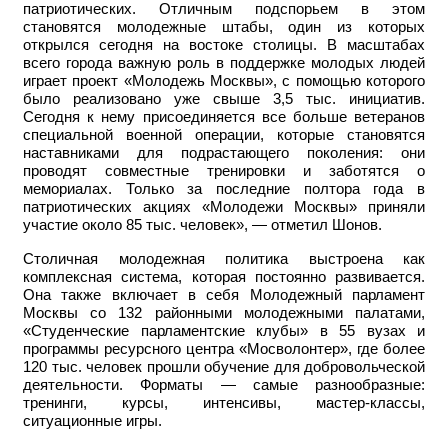
патриотических. Отличным подспорьем в этом
становятся молодежные штабы, один из которых
открылся сегодня на востоке столицы. В масштабах
всего города важную роль в поддержке молодых людей
играет проект «Молодежь Москвы», с помощью которого
было реализовано уже свыше 3,5 тыс. инициатив.
Сегодня к нему присоединяется все больше ветеранов
специальной военной операции, которые становятся
наставниками для подрастающего поколения: они
проводят совместные тренировки и заботятся о
мемориалах. Только за последние полтора года в
патриотических акциях «Молодежи Москвы» приняли
участие около 85 тыс. человек», — отметил Шонов.
Столичная молодежная политика выстроена как
комплексная система, которая постоянно развивается.
Она также включает в себя Молодежный парламент
Москвы со 132 районными молодежными палатами,
«Студенческие парламентские клубы» в 55 вузах и
программы ресурсного центра «Мосволонтер», где более
120 тыс. человек прошли обучение для добровольческой
деятельности. Форматы — самые разнообразные:
тренинги, курсы, интенсивы, мастер-классы,
ситуационные игры.