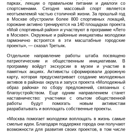
парках, лекции о правильном питании и диалоги со
спортсменами. Сегодня массовый спорт является
неотъемлемой частью столичной жизни. За прошлый год
в Москве обустроили более 800 спортивных локаций,
горожане активно тренируются на 140 площадках проекта
«Мой спортивный район» и участвуют в программе «Лето
в Москве». Окружные и районные инициативы молодежи
гармонично встроятся в эти масштабные городские
проекты», — сказал Третьяк.
Отдельное направление работы штаба посвящено
патриотическим и общественным инициативам. В
программу войдут экскурсии в музеи и участие в
памятных акциях. Активисты сформировали дорожную
карту, которая предусматривает создание молодежных
активов в районах округа и запуск проекта «Молодежный
образ района» по сбору предложений, связанных с
благоустройством. Еще одним направлением станет
наставничество: участники с опытом общественной
работы будут помогать новым активистам
разрабатывать и воплощать собственные проекты.
«Москва помогает молодежи воплощать в жизнь самые
смелые идеи. Благодаря поддержке города они получают
возможности для развития своих проектов, в том числе