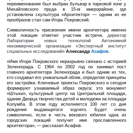
переименования был выбран бульвар в парковой зоне у
Михайловского пруда в 15-м микрорайоне, где
установлена скульптура «Архитектор» — одним из ее
прообразов стал сам Игорь Покровский.
Символичность присвоения имени архитектора именно
этой локации отметил участник встречи,
директор
Лаборатории новых технологий Автономной
некоммерческой организации «Экспертный институт
социальных исследований»
Александр
Асафов
.
«Имя Игоря Покровского неразрывно связано с историей
Зеленограда. С 1964 по 2002 год он занимал пост
главного архитектора Зеленограда и был одним из тех,
кто создавал его уникальный облик, определяя принципы
его застройки. Ключевые проекты Покровского и сегодня
формируют узнаваемый образ округа: это монумент
«Штыки», культурный центр на Центральной площади,
здание Дворца творчества детей и молодежи на площади
Колумба. В этом году исполняется 100 лет со дня
рождения выдающегося зодчего. Будет очень
символично, если в честь векового юбилея одна из
городских локаций получит имя прославленного
архитектора», — рассказал Асафов.