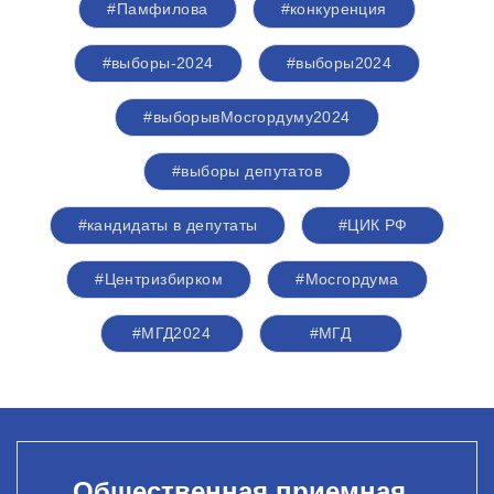
#Памфилова
#конкуренция
#выборы-2024
#выборы2024
#выборывМосгордуму2024
#выборы депутатов
#кандидаты в депутаты
#ЦИК РФ
#Центризбирком
#Мосгордума
#МГД2024
#МГД
Общественная приемная