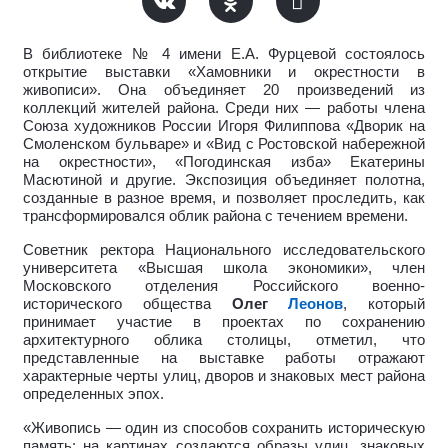
В библиотеке № 4 имени Е.А. Фурцевой состоялось
открытие выставки «Хамовники и окрестности в
живописи». Она объединяет 20 произведений из
коллекций жителей района. Среди них — работы члена
Союза художников России Игоря Филиппова «Дворик на
Смоленском бульваре» и «Вид с Ростовской набережной
на окрестности», «Погодинская изба» Екатерины
Масютиной и другие. Экспозиция объединяет полотна,
созданные в разное время, и позволяет проследить, как
трансформировался облик района с течением времени.
Советник ректора Национального исследовательского
университета «Высшая школа экономики», член
Московского отделения Российского военно-
исторического общества
Олег
Леонов
, который
принимает участие в проектах по сохранению
архитектурного облика столицы, отметил, что
представленные на выставке работы отражают
характерные черты улиц, дворов и знаковых мест района
определенных эпох.
«Живопись — один из способов сохранить историческую
память: на картинах создаются образы улиц, знаковых