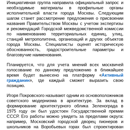
Инициативная группа направила официальный запрос и
необходимые материалы в профильные органы
исполнительной власти города Москвы. Следующим
шагом станет рассмотрение предложения о присвоении
названия Правительством Москвы с учетом экспертизы
и рекомендаций Городской межведомственной комиссии
по наименованию территориальных единиц, улиц,
станций метрополитена, организаций и других объектов
города Москвы. Специалисты оценят историческую
обоснованность, градостроительные параметры и
благозвучие наименования.
Планируется, что для учета мнений всех москвичей
голосование по данному предложению в ближайшее
время будет вынесено на платформу «
Активный
гражданин
», где каждый сможет выразить свою
позицию.
Игоря Покровского называют одним из основоположников
советского модернизма в архитектуре. За вклад в
формирование архитектурного облика Зеленограда в
1975 году он был удостоен Государственной премии
СССР. Его работы можно увидеть за пределами округа:
например,
Московский городской дворец пионеров и
школьников на Воробьевых горах был спроектирован