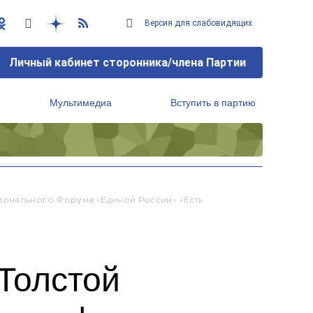
Версия для слабовидящих
Личный кабинет сторонника/члена Партии
Мультимедиа
Вступить в партию
Региональный исполнительный комитет
ионального Форума «Единой России» «Есть
Толстой