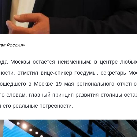
ая Россия»
ода Москвы остается неизменным: в центре любы
ности, отметил вице-спикер Госдумы, секретарь М
рошедшего в Москве 19 мая регионального отчетн
 его словам, главный принцип развития столицы ост
 его реальные потребности.