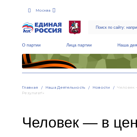
Москва
О партии
Лица партии
Наша дея
Местные общественные приемные Партии
Руководитель Региональной обще
Народная программа «Единой России»
Главная
Наша Деятельность
Новости
Человек 
Результат!»
Человек — в цен