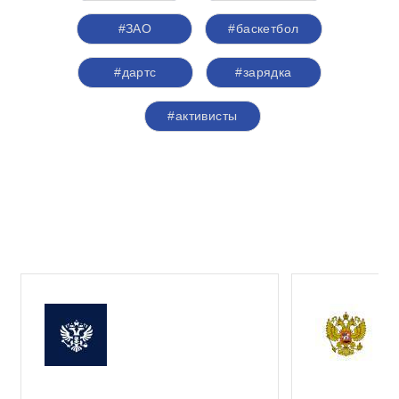
#ЗАО
#баскетбол
#дартс
#зарядка
#активисты