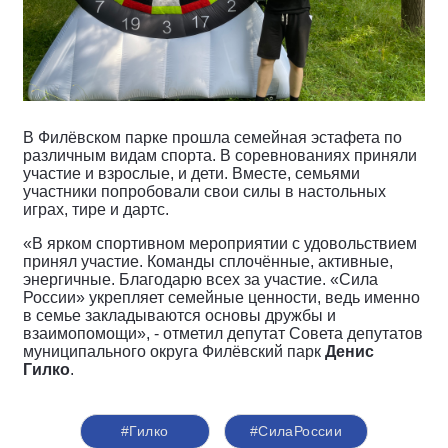
В Филёвском парке прошла семейная эстафета по
различным видам спорта. В соревнованиях приняли
участие и взрослые, и дети. Вместе, семьями
участники попробовали свои силы в настольных
играх, тире и дартс.
«В ярком
спортивн
ом мероприятии с удовольствием
прин
ял учас
тие. Команды сплочённые, активные,
энергичные. Благодарю всех за участие. «Сила
России» укрепляет семейные ценности, ведь именно
в семье закладываются основы дружбы и
взаимопомощи», - отметил депутат Совета депутатов
муниципального округа Филёвский парк
Денис
Гилко
.
#Гилко
#СилаРоссии