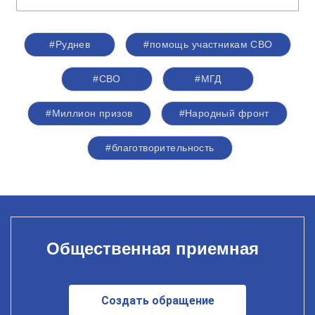
#Руднев
#помощь участникам СВО
#СВО
#МГД
#Миллион призов
#Народный фронт
#благотворительность
Общественная приемная
Создать обращение