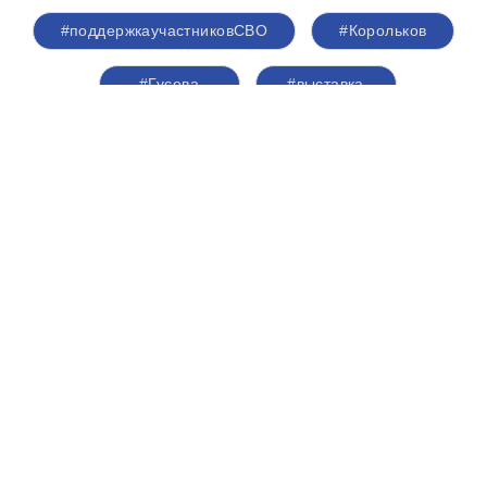
#поддержкаучастниковСВО
#Корольков
#Гусева
#выставка
В районе Кунцево продолжается
благоустройство придомовых
территорий и общественных
пространств
07 августа 2026,
15:30