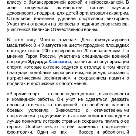
классу с балансировочной доской и нейроскакалкой. В
зоне творческих активностей гостей научили
декорировать подарки, для детей организовали аквагрим.
Отдельное внимание уделили спортивной викторине.
Участники отвечали на вопросы о подвигах спортсменов-
участников Великой Отечественной войны.
В этом году Москва отмечает День физкультурника
масштабно: 8 и 9 августа на шести городских площадках
проходит около 200 тренировок по 20 направлениям. По
мнению Героя России, участника специальной военной
операции
Эдуарда
Казымова
, развитие и популяризация
спорта, которые активно ведутся в столице в том числе
благодаря подобным мероприятиям, напрямую связаны с
патриотическим воспитанием и сохранением памяти о
подвигах и достижениях спортсменов.
«В армии спорт — это основа дисциплины, выносливости
и командной работы. Он учит не сдаваться, держать
слово и отвечать за товарищей, что особенно важно в
боевых условиях. Знакомство с отечественными
спортивными традициями и атлетами помогает молодежи
лучше понимать историю страны и сохранять память о ее
героях. Особое место в ней занимают спортсмены-
фронтовики. Один из них — боксер и абсолютный