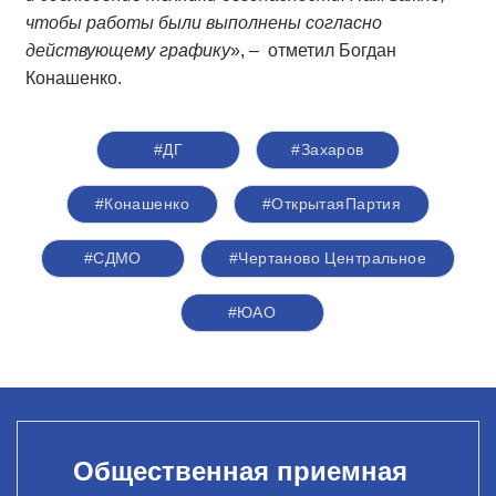
чтобы работы были выполнены согласно
действующему графику
», – отметил Богдан
Конашенко.
#ДГ
#Захаров
#Конашенко
#ОткрытаяПартия
#СДМО
#Чертаново Центральное
#ЮАО
Общественная приемная