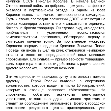
чемпион СССР Николай Королев. В начале Великой
Отечественной войны он добровольцем ушел на фронт и
оказался в партизанском отряде. В одном из боев
Королев вынес на плечах тяжелораненого командира.
Путь к своим преградил вражеский ДЗОТ и несмотря на
приказ командира оставить его и спасаться в одиночку,
боксер не бросил товарища. Он сделал вид, что сдается,
приблизился к укреплению, воспользовался
замешательством противника, обезвредил охрану и
уничтожил огневую точку. За проявленное мужество
Королева наградили орденом Красного Знамени. После
Победы он вновь вышел на ринг, становился чемпионом
страны и много лет передавал свой опыт молодым
спортсменам. Его судьба — пример верности товарищам,
силы характера и готовности действовать ради спасения
другого человека», — отметил Казымов.
Эти же ценности — взаимовыручку и готовность помочь
другому — Герой России выделил в спортивном
волонтерстве, которое входит в число 10 направлений,
которые в столице развивает «Мосволонтер». На
спортивных событиях активисты регистрируют
участников, готовят площадки, помогают зрителям и
следят за соблюдением регламентов. Всего к городской
платформе ресурсного центра присоединилось уже