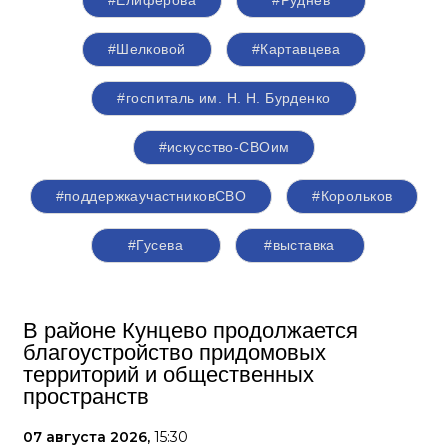
#Шелковой
#Картавцева
#госпиталь им. Н. Н. Бурденко
#искусство-СВОим
#поддержкаучастниковСВО
#Корольков
#Гусева
#выставка
В районе Кунцево продолжается
благоустройство придомовых
территорий и общественных
пространств
07 августа 2026,
15:30