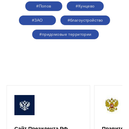
#Попов
#Кунцево
#ЗАО
#благоустройство
#придомовые территории
Сайт Президента РФ
Правител