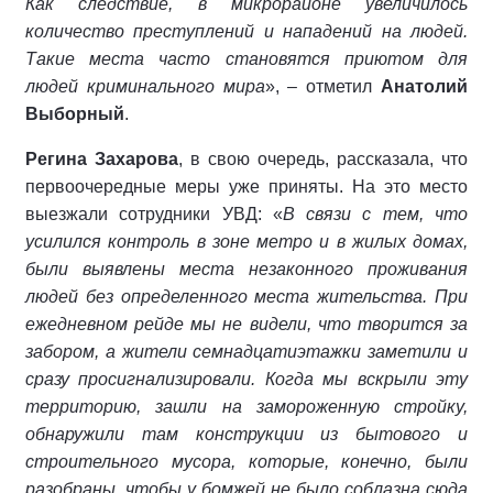
Как следствие, в микрорайоне увеличилось
количество преступлений и нападений на людей.
Такие места часто становятся приютом для
людей криминального мира
», – отметил
Анатолий
Выборный
.
Регина Захарова
, в свою очередь, рассказала, что
первоочередные меры уже приняты. На это место
выезжали сотрудники УВД: «
В связи с тем, что
усилился контроль в зоне метро и в жилых домах,
были выявлены места незаконного проживания
людей без определенного места жительства. При
ежедневном рейде мы не видели, что творится за
забором, а жители семнадцатиэтажки заметили и
сразу просигнализировали. Когда мы вскрыли эту
территорию, зашли на замороженную стройку,
обнаружили там конструкции из бытового и
строительного мусора, которые, конечно, были
разобраны, чтобы у бомжей не было соблазна сюда