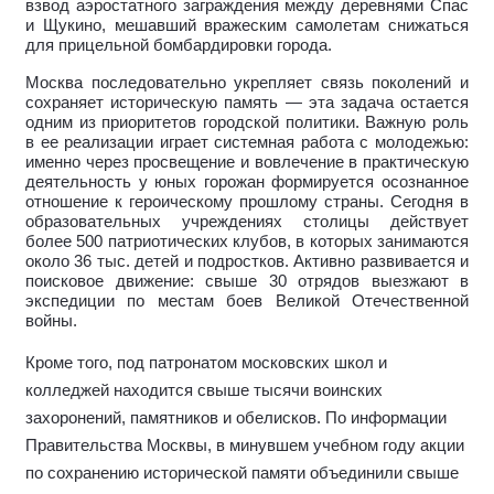
взвод аэростатного заграждения между деревнями Спас
и Щукино, мешавший вражеским самолетам снижаться
для прицельной бомбардировки города.
Москва последовательно укрепляет связь поколений и
сохраняет историческую память — эта задача остается
одним из приоритетов городской политики. Важную роль
в ее реализации играет системная работа с молодежью:
именно через просвещение и вовлечение в практическую
деятельность у юных горожан формируется осознанное
отношение к героическому прошлому страны. Сегодня в
образовательных учреждениях столицы действует
более 500 патриотических клубов, в которых занимаются
около 36 тыс. детей и подростков. Активно развивается и
поисковое движение: свыше 30 отрядов выезжают в
экспедиции по местам боев Великой Отечественной
войны.
Кроме того, под патронатом московских школ и
колледжей находится свыше тысячи воинских
захоронений, памятников и обелисков. По информации
Правительства Москвы, в минувшем учебном году акции
по сохранению исторической памяти объединили свыше