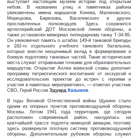
выступает настоящим музеем истории под открытым
небом. В названиях улиц и памятниках района
увековечены имена маршалов Конева, Малиновского,
Мерецкова, Бирюзова, Василевского и других
прославленных полководцев. Здесь сохранился
артиллерийский ДОТ Московской линии обороны, а
также установлен мемориал легендарному танку Т-34-85.
Он увековечил память о штабах 149-й танковой бригады
и 182-го отдельного учебного танкового батальона,
которые внесли неоценимый вклад в формирование и
боевую подготовку танковых частей. Такие исторические
места служат отправными точками для образовательных
маршрутов. Открытие Аллеи воинской славы дополнит
программу патриотического воспитания: от экскурсий и
исследовательских проектов до встреч с героями и
участия в памятных мероприятиях», — отметил участник
СВО, Герой России
Эдуард
Казымов
.
В годы Великой Отечественной войны Щукино стало
одним из опорных пунктов противовоздушной обороны
Москвы. Летом 1941 года территория, где сегодня
расположен современный район, находилась на
кратчайшей трассе подлета немецкой авиации, поэтому
здесь развернули плотную систему противовоздушной
обороны. Дополнительным рубежом обороны служил