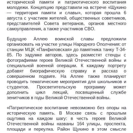
исторической памяти и патриотического воспитания
молодежи. Концепцию представили на встрече «Щукино
— территория памяти и славы», которая прошла 6
августа с участием жителей, общественных советников,
представителей Совета ветеранов, органов местного
самоуправления, а также участников СВО.
Будущую Аллею воинской славы предложили
организовать на участке улицы Народного Ополчения: от
станции МЦК «Панфиловская» до памятника танку Т-34-
85. По задумке авторов, здесь разместят стенды с
фотографиями героев Великой Отечественной войны и
специальной военной операции. К каждому портрету
добавят биографическую справку и рассказ о
совершенном подвиге. На Аллее также планируют
проводить тематические мероприятия для школьников и
студентов. Просветительскую программу может
дополнить цикл лекций, посвященный службе
зенитчиков в годы Великой Отечественной войны.
«Патриотическое воспитание невозможно без опоры на
историческую память. В Москве связь с прошлым
ощутима на каждом шагу: в честь героев Великой
Отечественной войны названы 164 улицы, проспекта,
площади и переулка. Район Щукино в этом смысле