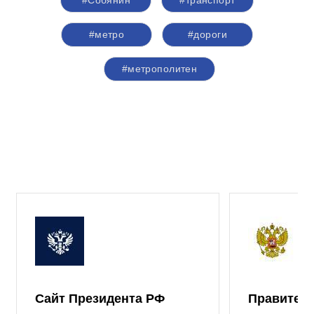
#метро
#дороги
#метрополитен
Сайт Президента РФ
Правител