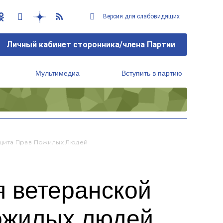
Версия для слабовидящих
Личный кабинет сторонника/члена Партии
Мультимедиа
Вступить в партию
Региональный исполнительный комитет
щита Прав Пожилых Людей
 ветеранской
ожилых людей