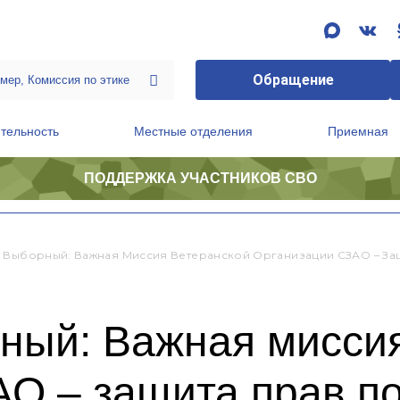
Обращение
тельность
Местные отделения
Приемная
ПОДДЕРЖКА УЧАСТНИКОВ СВО
ственной приемной Председателя Партии
Президиум регионального политического совета
 Выборный: Важная Миссия Ветеранской Организации СЗАО – За
ный: Важная миссия
АО – защита прав п