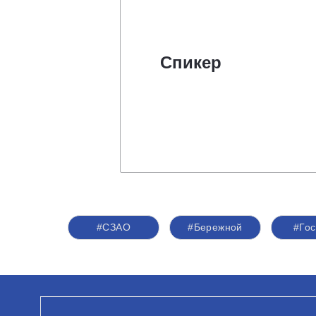
Спикер
#СЗАО
#Бережной
#Го