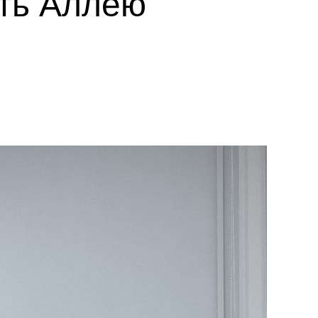
ть Аллею