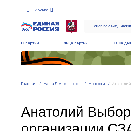
Москва
О партии
Лица партии
Наша дея
Местные общественные приемные Партии
Руководитель Региональной обще
Народная программа «Единой России»
Главная
Наша Деятельность
Новости
Анатолий
Анатолий Выбор
организации СЗ