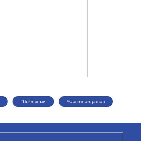
#Выборный
#Советветеранов