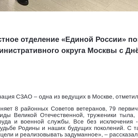
стное отделение «Единой России» п
инистративного округа Москвы с Дн
зация СЗАО – одна из ведущих в Москве, отмети
няет 8 районных Советов ветеранов, 79 первиче
лиды Великой Отечественной, труженики тыла,
руда и военной службы. Все без исключения 
судьбе Родины и наших будущих поколений. С т
 цели и реализовывать задуманное», – рассказа